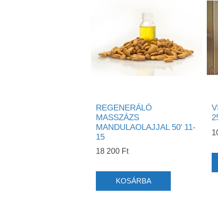
REGENERÁLÓ
V
MASSZÁZS
2
MANDULAOLAJJAL 50' 11-
1
15
18 200 Ft