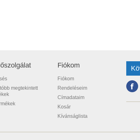
őszolgálat
Fiókom
Kö
sés
Fiókom
tóbb megtekintett
Rendeléseim
ékek
Címadataim
ermékek
Kosár
Kívánságlista