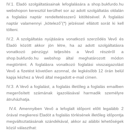
IV.1. Eladó szolgáltatásainak lefoglalására a shop.bukfurdo.hu
webshopon keresztül kerülhet sor az adott szolgáltatás oldalán
a foglalási naptár rendeltetésszerű kitöltésével. A foglalási
naptár valamennyi „kötelező”(*) jelzéssel ellátott sorát ki kell
tölteni.
IV.2. A szolgáltatás nyújtására vonatkozó szerződés Vevő és
Eladó között akkor jön létre, ha az adott szolgáltatásra
vonatkozó pénzügyi teljesítés a Vevő részéről a
shop.bukfurdo.hu webshop által meghatározott módon
megtörtént. A foglalásra vonatkozó foglalási visszaigazolást
Vevő a fizetést követően azonnal, de legkésőbb 12 órán belül
kapja kézhez a Vevő által megadott e-mail címen.
IV.3. A Vevő a foglalást, a foglalás illetőleg a foglalás emailben
megerősített számának igazolásával harmadik személyre
átruházhatja.
IV.4. Amennyiben Vevő a lefoglalt időpont előtt legalább 2
órával megkeresi Eladót a foglalás törlésének illetőleg időpontja
megváltoztatásának szándékával, akkor az alábbi lehetőségek
közül választhat: