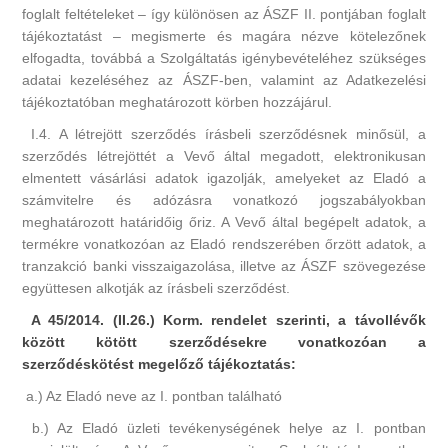
foglalt feltételeket – így különösen az ÁSZF II. pontjában foglalt
tájékoztatást – megismerte és magára nézve kötelezőnek
elfogadta, továbbá a Szolgáltatás igénybevételéhez szükséges
adatai kezeléséhez az ÁSZF-ben, valamint az Adatkezelési
tájékoztatóban meghatározott körben hozzájárul.
I.4. A létrejött szerződés írásbeli szerződésnek minősül, a
szerződés létrejöttét a Vevő által megadott, elektronikusan
elmentett vásárlási adatok igazolják, amelyeket az Eladó a
számvitelre és adózásra vonatkozó jogszabályokban
meghatározott határidőig őriz. A Vevő által begépelt adatok, a
termékre vonatkozóan az Eladó rendszerében őrzött adatok, a
tranzakció banki visszaigazolása, illetve az ÁSZF szövegezése
együttesen alkotják az írásbeli szerződést.
A 45/2014. (II.26.) Korm. rendelet szerinti, a távollévők
között kötött szerződésekre vonatkozóan a
szerződéskötést megelőző tájékoztatás:
a.) Az Eladó neve az I. pontban található
b.) Az Eladó üzleti tevékenységének helye az I. pontban