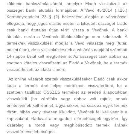
küldenie bankszámlaszámát, amelyre Eladó visszafizeti az
összeget banki átutalás formájában. A Vevő 45/2014 (II.26.)
Kormányrendelet 23 § (2) bekezdése alapján a vásárlással
elfogadja, hogy jogos elállás esetén a kifizetett összeget Eladó
csak banki átutalás útján téríti vissza a Vevőnek. A banki
átutalás során a Vevőnek többletköltsége nem keletkezik. A
termék/ek visszaküldési módját a Vevő választja meg (futár,
postai úton), de a visszaküldésnek a vásárlás napjától számított
14 napon belül kell megtörténnie. Az összeget csak abban az
esetben köteles visszafizetni az Eladó a Vevőnek, ha a termék
visszaérkezett az Eladó címére.
Az online vásárolt szettek visszaküldésekor Eladó csak akkor
tudja a termék árát teljes mértékben visszatéríteni, ha a
szettben található ÖSSZES terméket az eredeti állapotukban
visszaküldi (ha zárófólia vagy doboz volt rajtuk, annak
érintetlennek kell lennie). Ugyanakkor, ha csak az egyik termék
törött, hibás vagy tévesen kiküldött, Vevőnek fel kell vennie a
kapcsolatot Eladóval a megadott elérhetőségek egyikén. Így
kizárólag a törött vagy meghibásodott termék árának
visszatérítése lehetséges.