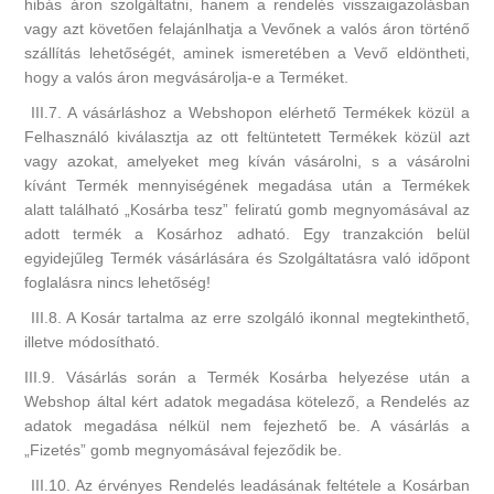
hibás áron szolgáltatni, hanem a rendelés visszaigazolásban
vagy azt követően felajánlhatja a Vevőnek a valós áron történő
szállítás lehetőségét, aminek ismeretében a Vevő eldöntheti,
hogy a valós áron megvásárolja-e a Terméket.
III.7. A vásárláshoz a Webshopon elérhető Termékek közül a
Felhasználó kiválasztja az ott feltüntetett Termékek közül azt
vagy azokat, amelyeket meg kíván vásárolni, s a vásárolni
kívánt Termék mennyiségének megadása után a Termékek
alatt található „Kosárba tesz” feliratú gomb megnyomásával az
adott termék a Kosárhoz adható. Egy tranzakción belül
egyidejűleg Termék vásárlására és Szolgáltatásra való időpont
foglalásra nincs lehetőség!
III.8. A Kosár tartalma az erre szolgáló ikonnal megtekinthető,
illetve módosítható.
III.9. Vásárlás során a Termék Kosárba helyezése után a
Webshop által kért adatok megadása kötelező, a Rendelés az
adatok megadása nélkül nem fejezhető be. A vásárlás a
„Fizetés” gomb megnyomásával fejeződik be.
III.10. Az érvényes Rendelés leadásának feltétele a Kosárban