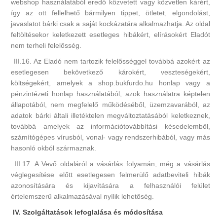
webshop használatából eredő közvetett vagy közvetlen kárért,
így az ott fellelhető bármilyen tippet, ötletet, elgondolást,
javaslatot bárki csak a saját kockázatára alkalmazhatja. Az oldal
feltöltésekor keletkezett esetleges hibákért, elírásokért Eladót
nem terheli felelősség.
III.16. Az Eladó nem tartozik felelősséggel továbbá azokért az
esetlegesen bekövetkező károkért, veszteségekért,
költségekért, amelyek a shop.bukfurdo.hu honlap vagy a
pénzintézeti honlap használatából, azok használatra képtelen
állapotából, nem megfelelő működéséből, üzemzavarából, az
adatok bárki általi illetéktelen megváltoztatásából keletkeznek,
továbbá amelyek az információtovábbítási késedelemből,
számítógépes vírusból, vonal- vagy rendszerhibából, vagy más
hasonló okból származnak.
III.17. A Vevő oldaláról a vásárlás folyamán, még a vásárlás
véglegesítése előtt esetlegesen felmerülő adatbeviteli hibák
azonosítására és kijavítására a felhasználói felület
értelemszerű alkalmazásával nyílik lehetőség.
IV. Szolgáltatások lefoglalása és módosítása