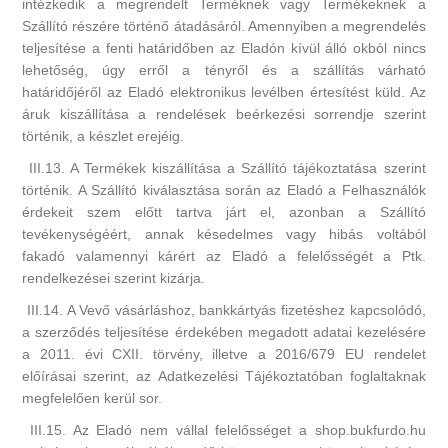
intézkedik a megrendelt Terméknek vagy Termékeknek a
Szállító részére történő átadásáról. Amennyiben a megrendelés
teljesítése a fenti határidőben az Eladón kívül álló okból nincs
lehetőség, úgy erről a tényről és a szállítás várható
határidőjéről az Eladó elektronikus levélben értesítést küld. Az
áruk kiszállítása a rendelések beérkezési sorrendje szerint
történik, a készlet erejéig.
III.13. A Termékek kiszállítása a Szállító tájékoztatása szerint
történik. A Szállító kiválasztása során az Eladó a Felhasználók
érdekeit szem előtt tartva járt el, azonban a Szállító
tevékenységéért, annak késedelmes vagy hibás voltából
fakadó valamennyi kárért az Eladó a felelősségét a Ptk.
rendelkezései szerint kizárja.
III.14. A Vevő vásárláshoz, bankkártyás fizetéshez kapcsolódó,
a szerződés teljesítése érdekében megadott adatai kezelésére
a 2011. évi CXII. törvény, illetve a 2016/679 EU rendelet
előírásai szerint, az Adatkezelési Tájékoztatóban foglaltaknak
megfelelően kerül sor.
III.15. Az Eladó nem vállal felelősséget a shop.bukfurdo.hu