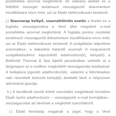
postafiókba azonnal megtörténik. Az utalvány adatait és a
feltöltött összeget tartalmazó visszaigazoló dokumentum
kiszállítására nincs mód, azt az Eladó elektronikusan kézbesíti.
j.)
Szaunanap belépő, szaunafelöntés esetén
a fizetés és a
foglalás visszaigazolása a Vevő által megadott e-mail
postafiókba azonnal megtörténik. A foglalás pontos részleteit
tartalmazó visszaigazoló dokumentum kiszállítására nincs mód,
azt az Eladó elektronikusan kézbesíti. A szolgáltatás teljesítése
automatikus, a teljesítési határidő azonnali. A megvásárolt
szolgáltatásokhoz kapcsolódó adathordozó(k), kártyá(k) a
Bükfürdő Thermal & Spa kijelölt pénztárában vehetők át a
tárgynapon az e-mailben megküldött visszaigazolás leadásával.
A belépésre jogosító adathordozó(k), valamint a felöntéseken
való részvételt biztosító kártyá(k) átvételét Vevő a helyszínen
aláírásával igazolja.
k.) A távollévők között kötött szerződés megkötését követően
Eladó tartós adathordozón – visszaigazoló e-mail formájában -
visszaigazolást ad Vevőnek a megkötött szerződésről.
l.) Eladó fenntartja magának a jogot, hogy a Vevő