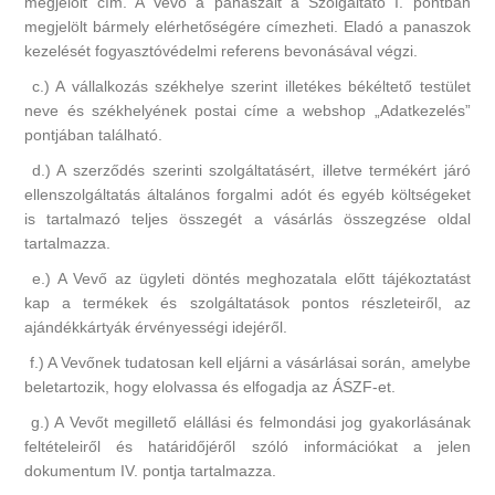
megjelölt cím. A Vevő a panaszait a Szolgáltató I. pontban
megjelölt bármely elérhetőségére címezheti. Eladó a panaszok
kezelését fogyasztóvédelmi referens bevonásával végzi.
c.) A vállalkozás székhelye szerint illetékes békéltető testület
neve és székhelyének postai címe a webshop „Adatkezelés”
pontjában található.
d.) A szerződés szerinti szolgáltatásért, illetve termékért járó
ellenszolgáltatás általános forgalmi adót és egyéb költségeket
is tartalmazó teljes összegét a vásárlás összegzése oldal
tartalmazza.
e.) A Vevő az ügyleti döntés meghozatala előtt tájékoztatást
kap a termékek és szolgáltatások pontos részleteiről, az
ajándékkártyák érvényességi idejéről.
f.) A Vevőnek tudatosan kell eljárni a vásárlásai során, amelybe
beletartozik, hogy elolvassa és elfogadja az ÁSZF-et.
g.) A Vevőt megillető elállási és felmondási jog gyakorlásának
feltételeiről és határidőjéről szóló információkat a jelen
dokumentum IV. pontja tartalmazza.