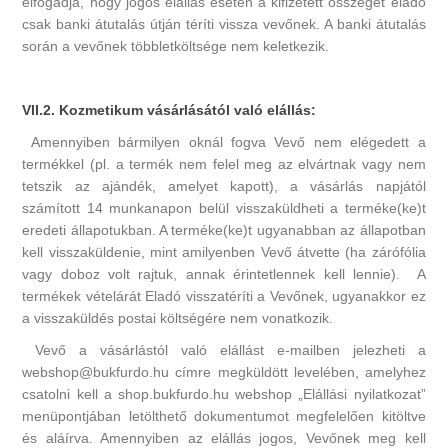
elfogadja, hogy jogos elállás esetén a kifizetett összeget eladó
csak banki átutalás útján téríti vissza vevőnek. A banki átutalás
során a vevőnek többletköltsége nem keletkezik.
VII.2. Kozmetikum vásárlásától való elállás:
Amennyiben bármilyen oknál fogva Vevő nem elégedett a
termékkel (pl. a termék nem felel meg az elvártnak vagy nem
tetszik az ajándék, amelyet kapott), a vásárlás napjától
számított 14 munkanapon belül visszaküldheti a terméke(ke)t
eredeti állapotukban. A terméke(ke)t ugyanabban az állapotban
kell visszaküldenie, mint amilyenben Vevő átvette (ha zárófólia
vagy doboz volt rajtuk, annak érintetlennek kell lennie). A
termékek vételárát Eladó visszatéríti a Vevőnek, ugyanakkor ez
a visszaküldés postai költségére nem vonatkozik.
Vevő a vásárlástól való elállást e-mailben jelezheti a
webshop@bukfurdo.hu címre megküldött levelében, amelyhez
csatolni kell a shop.bukfurdo.hu webshop „Elállási nyilatkozat”
menüpontjában letölthető dokumentumot megfelelően kitöltve
és aláírva. Amennyiben az elállás jogos, Vevőnek meg kell