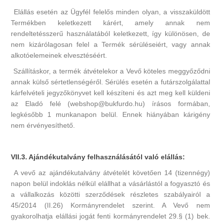
Elállás esetén az Ügyfél felelős minden olyan, a visszaküldött
Termékben keletkezett kárért, amely annak nem
rendeltetésszerű használatából keletkezett, így különösen, de
nem kizárólagosan felel a Termék sérüléseiért, vagy annak
alkotóelemeinek elvesztéséért.
Szállításkor, a termék átvételekor a Vevő köteles meggyőződni
annak külső sértetlenségéről. Sérülés esetén a futárszolgálattal
kárfelvételi jegyzőkönyvet kell készíteni és azt meg kell küldeni
az Eladó felé (webshop@bukfurdo.hu) írásos formában,
legkésőbb 1 munkanapon belül. Ennek hiányában kárigény
nem érvényesíthető.
VII.3. Ajándékutalvány felhasználásától való elállás:
A vevő az ajándékutalvány átvételét követően 14 (tizennégy)
napon belül indoklás nélkül elállhat a vásárlástól a fogyasztó és
a vállalkozás közötti szerződések részletes szabályairól a
45/2014 (II.26) Kormányrendelet szerint. A Vevő nem
gyakorolhatja elállási jogát fenti kormányrendelet 29.§ (1) bek.