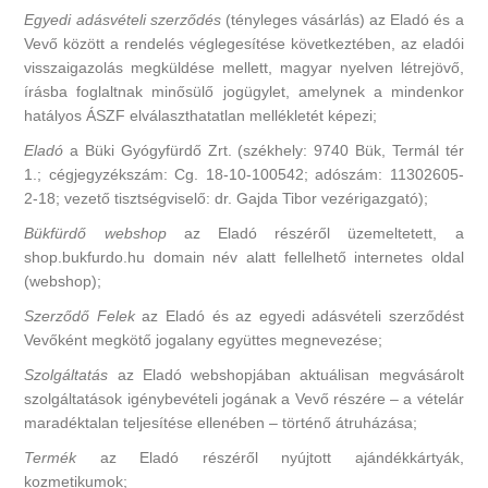
Egyedi adásvételi szerződés
(tényleges vásárlás) az Eladó és a
Vevő között a rendelés véglegesítése következtében, az eladói
visszaigazolás megküldése mellett, magyar nyelven létrejövő,
írásba foglaltnak minősülő jogügylet, amelynek a mindenkor
hatályos ÁSZF elválaszthatatlan mellékletét képezi;
Eladó
a Büki Gyógyfürdő Zrt. (székhely: 9740 Bük, Termál tér
1.; cégjegyzékszám: Cg. 18-10-100542; adószám: 11302605-
2-18; vezető tisztségviselő: dr. Gajda Tibor vezérigazgató);
Bükfürdő webshop
az Eladó részéről üzemeltetett, a
shop.bukfurdo.hu domain név alatt fellelhető internetes oldal
(webshop);
Szerződő Felek
az Eladó és az egyedi adásvételi szerződést
Vevőként megkötő jogalany együttes megnevezése;
Szolgáltatás
az Eladó webshopjában aktuálisan megvásárolt
szolgáltatások igénybevételi jogának a Vevő részére – a vételár
maradéktalan teljesítése ellenében – történő átruházása;
Termék
az Eladó részéről nyújtott ajándékkártyák,
kozmetikumok;