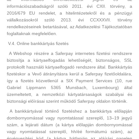
információszabadságról szóló 2011. évi CXII. törvény, a
2016/679 EU rendelet, a hitelintézetekről és a pénzügyi
vállalkozásokról szóló 2013. évi CCXXXVII. törvény
rendelkezéseinek betartásával, az Adatkezelési Tájékoztatóban
foglaltaknak megfelelően.
V.4. Online bankkártyás fizetés
A Webshop részére a Saferpay internetes fizetési rendszere
biztosítja a kártyaelfogadás lehetőségét, biztonságos, SSL
protokollt használó kártyaelfogadó rendszere által. Bankkártyás
fizetéskor a Vevő átirányításra kerül a Saferpay fizetőoldalára,
így a fizetés közvetlenül a SIX Payment Services (10, rue
Gabriel Lippmann 5365 Munsbach, Luxembourg) által
üzemeltetett, a nemzetközi kártyatársaságok szabályai és
biztonsági előírásai szerint működő Saferpay oldalon történik.
A bankkártyával történő fizetéshez a bankkártya előlapján
dombornyomással vagy nyomtatással szereplő, 13–19 jegyű
szám, a lejárati dátum (a kártya előlapján dombornyomással
vagy nyomtatással szereplő, hh/éé formátumú szám), az
érvényesítési kód (a kártya hátlapján az aláírási panelen