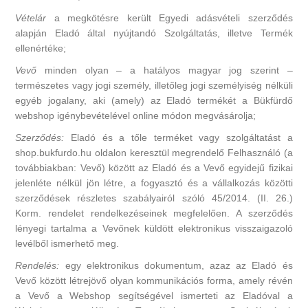
Vételár
a megkötésre került Egyedi adásvételi szerződés
alapján Eladó által nyújtandó Szolgáltatás, illetve Termék
ellenértéke;
Vevő
minden olyan – a hatályos magyar jog szerint –
természetes vagy jogi személy, illetőleg jogi személyiség nélküli
egyéb jogalany, aki (amely) az Eladó termékét a Bükfürdő
webshop igénybevételével online módon megvásárolja;
Szerződés:
Eladó és a tőle terméket vagy szolgáltatást a
shop.bukfurdo.hu oldalon keresztül megrendelő Felhasználó (a
továbbiakban: Vevő) között az Eladó és a Vevő egyidejű fizikai
jelenléte nélkül jön létre, a fogyasztó és a vállalkozás közötti
szerződések részletes szabályairól szóló 45/2014. (II. 26.)
Korm. rendelet rendelkezéseinek megfelelően. A szerződés
lényegi tartalma a Vevőnek küldött elektronikus visszaigazoló
levélből ismerhető meg.
Rendelés:
egy elektronikus dokumentum, azaz az Eladó és
Vevő között létrejövő olyan kommunikációs forma, amely révén
a Vevő a Webshop segítségével ismerteti az Eladóval a