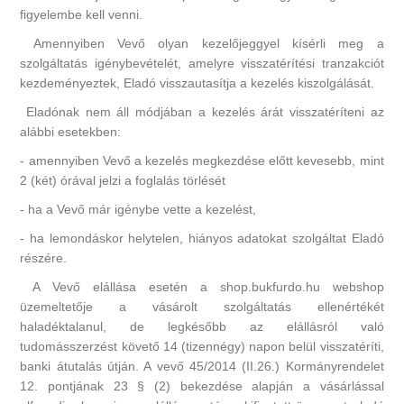
figyelembe kell venni.
Amennyiben Vevő olyan kezelőjeggyel kísérli meg a
szolgáltatás igénybevételét, amelyre visszatérítési tranzakciót
kezdeményeztek, Eladó visszautasítja a kezelés kiszolgálását.
Eladónak nem áll módjában a kezelés árát visszatéríteni az
alábbi esetekben:
- amennyiben Vevő a kezelés megkezdése előtt kevesebb, mint
2 (két) órával jelzi a foglalás törlését
- ha a Vevő már igénybe vette a kezelést,
- ha lemondáskor helytelen, hiányos adatokat szolgáltat Eladó
részére.
A Vevő elállása esetén a shop.bukfurdo.hu webshop
üzemeltetője a vásárolt szolgáltatás ellenértékét
haladéktalanul, de legkésőbb az elállásról való
tudomásszerzést követő 14 (tizennégy) napon belül visszatéríti,
banki átutalás útján. A vevő 45/2014 (II.26.) Kormányrendelet
12. pontjának 23 § (2) bekezdése alapján a vásárlással