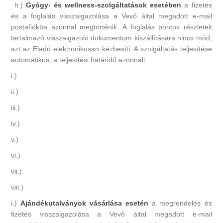
h.)
Gyógy- és wellness-szolgáltatások esetében
a fizetés
és a foglalás visszaigazolása a Vevő által megadott e-mail
postafiókba azonnal megtörténik. A foglalás pontos részleteit
tartalmazó visszaigazoló dokumentum kiszállítására nincs mód,
azt az Eladó elektronikusan kézbesíti. A szolgáltatás teljesítése
automatikus, a teljesítési határidő azonnali.
i.)
ii.)
iii.)
iv.)
v.)
vi.)
vii.)
viii.)
i.)
Ajándékutalványok vásárlása esetén
a megrendelés és
fizetés visszaigazolása a Vevő által megadott e-mail