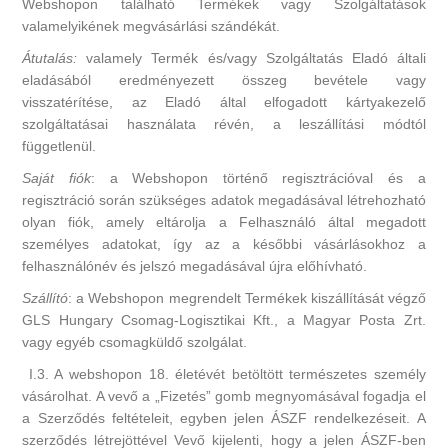
Webshopon található Termékek vagy Szolgáltatások
valamelyikének megvásárlási szándékát.
Átutalás:
valamely Termék és/vagy Szolgáltatás Eladó általi
eladásából eredményezett összeg bevétele vagy
visszatérítése, az Eladó által elfogadott kártyakezelő
szolgáltatásai használata révén, a leszállítási módtól
függetlenül.
Saját fiók
: a Webshopon történő regisztrációval és a
regisztráció során szükséges adatok megadásával létrehozható
olyan fiók, amely eltárolja a Felhasználó által megadott
személyes adatokat, így az a későbbi vásárlásokhoz a
felhasználónév és jelszó megadásával újra előhívható.
Szállító
: a Webshopon megrendelt Termékek kiszállítását végző
GLS Hungary Csomag-Logisztikai Kft., a Magyar Posta Zrt.
vagy egyéb csomagküldő szolgálat.
I.3. A webshopon 18. életévét betöltött természetes személy
vásárolhat. A vevő a „Fizetés” gomb megnyomásával fogadja el
a Szerződés feltételeit, egyben jelen ÁSZF rendelkezéseit. A
szerződés létrejöttével Vevő kijelenti, hogy a jelen ÁSZF-ben