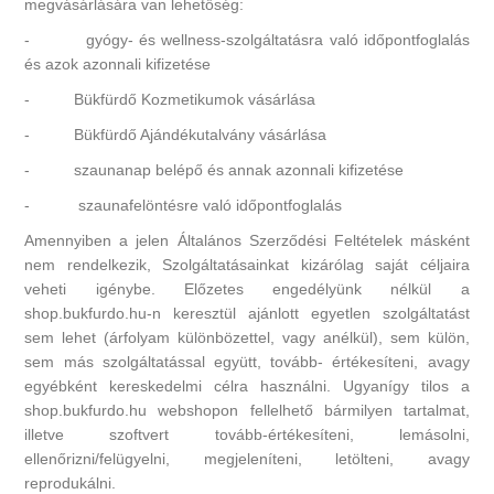
megvásárlására van lehetőség:
- gyógy- és wellness-szolgáltatásra való időpontfoglalás
és azok azonnali kifizetése
- Bükfürdő Kozmetikumok vásárlása
- Bükfürdő Ajándékutalvány vásárlása
- szaunanap belépő és annak azonnali kifizetése
- szaunafelöntésre való időpontfoglalás
Amennyiben a jelen Általános Szerződési Feltételek másként
nem rendelkezik, Szolgáltatásainkat kizárólag saját céljaira
veheti igénybe. Előzetes engedélyünk nélkül a
shop.bukfurdo.hu-n keresztül ajánlott egyetlen szolgáltatást
sem lehet (árfolyam különbözettel, vagy anélkül), sem külön,
sem más szolgáltatással együtt, tovább- értékesíteni, avagy
egyébként kereskedelmi célra használni. Ugyanígy tilos a
shop.bukfurdo.hu webshopon fellelhető bármilyen tartalmat,
illetve szoftvert tovább-értékesíteni, lemásolni,
ellenőrizni/felügyelni, megjeleníteni, letölteni, avagy
reprodukálni.