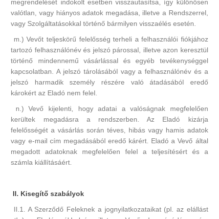
megrendelését indokolt esetben visszautasítsa, így különösen
valótlan, vagy hiányos adatok megadása, illetve a Rendszerrel,
vagy Szolgáltatásokkal történő bármilyen visszaélés esetén.
m.) Vevőt teljeskörű felelősség terheli a felhasználói fiókjához
tartozó felhasználónév és jelszó párossal, illetve azon keresztül
történő mindennemű vásárlással és egyéb tevékenységgel
kapcsolatban. A jelszó tárolásából vagy a felhasználónév és a
jelszó harmadik személy részére való átadásából eredő
károkért az Eladó nem felel.
n.) Vevő kijelenti, hogy adatai a valóságnak megfelelően
kerültek megadásra a rendszerben. Az Eladó kizárja
felelősségét a vásárlás során téves, hibás vagy hamis adatok
vagy e-mail cím megadásából eredő kárért. Eladó a Vevő által
megadott adatoknak megfelelően felel a teljesítésért és a
számla kiállításáért.
II. Kisegítő szabályok
II.1. A Szerződő Feleknek a jognyilatkozataikat (pl. az elállást