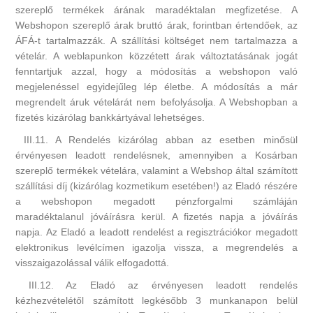
szereplő termékek árának maradéktalan megfizetése. A
Webshopon szereplő árak bruttó árak, forintban értendőek, az
ÁFÁ-t tartalmazzák. A szállítási költséget nem tartalmazza a
vételár. A weblapunkon közzétett árak változtatásának jogát
fenntartjuk azzal, hogy a módosítás a webshopon való
megjelenéssel egyidejűleg lép életbe. A módosítás a már
megrendelt áruk vételárát nem befolyásolja. A Webshopban a
fizetés kizárólag bankkártyával lehetséges.
III.11. A Rendelés kizárólag abban az esetben minősül
érvényesen leadott rendelésnek, amennyiben a Kosárban
szereplő termékek vételára, valamint a Webshop által számított
szállítási díj (kizárólag kozmetikum esetében!) az Eladó részére
a webshopon megadott pénzforgalmi számláján
maradéktalanul jóváírásra kerül. A fizetés napja a jóváírás
napja. Az Eladó a leadott rendelést a regisztrációkor megadott
elektronikus levélcímen igazolja vissza, a megrendelés a
visszaigazolással válik elfogadottá.
III.12. Az Eladó az érvényesen leadott rendelés
kézhezvételétől számított legkésőbb 3 munkanapon belül