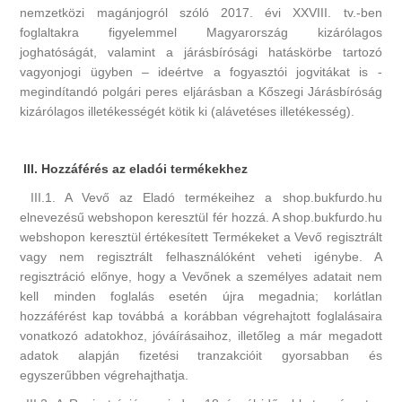
nemzetközi magánjogról szóló 2017. évi XXVIII. tv.-ben
foglaltakra figyelemmel Magyarország kizárólagos
joghatóságát, valamint a járásbírósági hatáskörbe tartozó
vagyonjogi ügyben – ideértve a fogyasztói jogvitákat is -
megindítandó polgári peres eljárásban a Kőszegi Járásbíróság
kizárólagos illetékességét kötik ki (alávetéses illetékesség).
III. Hozzáférés az eladói termékekhez
III.1. A Vevő az Eladó termékeihez a shop.bukfurdo.hu
elnevezésű webshopon keresztül fér hozzá. A shop.bukfurdo.hu
webshopon keresztül értékesített Termékeket a Vevő regisztrált
vagy nem regisztrált felhasználóként veheti igénybe. A
regisztráció előnye, hogy a Vevőnek a személyes adatait nem
kell minden foglalás esetén újra megadnia; korlátlan
hozzáférést kap továbbá a korábban végrehajtott foglalásaira
vonatkozó adatokhoz, jóváírásaihoz, illetőleg a már megadott
adatok alapján fizetési tranzakcióit gyorsabban és
egyszerűbben végrehajthatja.