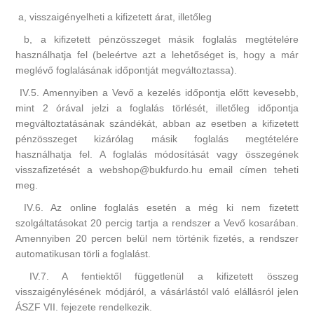
a, visszaigényelheti a kifizetett árat, illetőleg
b, a kifizetett pénzösszeget másik foglalás megtételére
használhatja fel (beleértve azt a lehetőséget is, hogy a már
meglévő foglalásának időpontját megváltoztassa).
IV.5. Amennyiben a Vevő a kezelés időpontja előtt kevesebb,
mint 2 órával jelzi a foglalás törlését, illetőleg időpontja
megváltoztatásának szándékát, abban az esetben a kifizetett
pénzösszeget kizárólag másik foglalás megtételére
használhatja fel. A foglalás módosítását vagy összegének
visszafizetését a webshop@bukfurdo.hu email címen teheti
meg.
IV.6. Az online foglalás esetén a még ki nem fizetett
szolgáltatásokat 20 percig tartja a rendszer a Vevő kosarában.
Amennyiben 20 percen belül nem történik fizetés, a rendszer
automatikusan törli a foglalást.
IV.7. A fentiektől függetlenül a kifizetett összeg
visszaigénylésének módjáról, a vásárlástól való elállásról jelen
ÁSZF VII. fejezete rendelkezik.