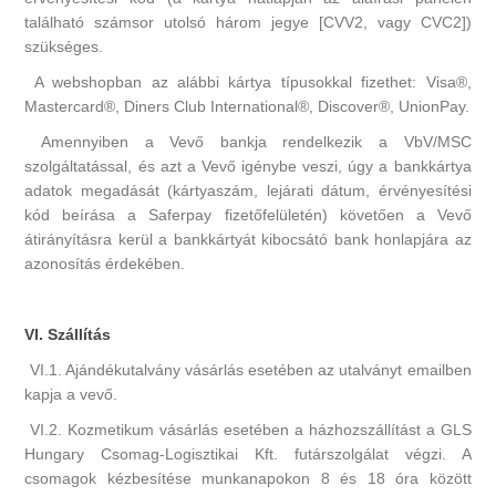
található számsor utolsó három jegye [CVV2, vagy CVC2])
szükséges.
A webshopban az alábbi kártya típusokkal fizethet: Visa®,
Mastercard®, Diners Club International®, Discover®, UnionPay.
Amennyiben a Vevő bankja rendelkezik a VbV/MSC
szolgáltatással, és azt a Vevő igénybe veszi, úgy a bankkártya
adatok megadását (kártyaszám, lejárati dátum, érvényesítési
kód beírása a Saferpay fizetőfelületén) követően a Vevő
átirányításra kerül a bankkártyát kibocsátó bank honlapjára az
azonosítás érdekében.
VI. Szállítás
VI.1. Ajándékutalvány vásárlás esetében az utalványt emailben
kapja a vevő.
VI.2. Kozmetikum vásárlás esetében a házhozszállítást a GLS
Hungary Csomag-Logisztikai Kft. futárszolgálat végzi. A
csomagok kézbesítése munkanapokon 8 és 18 óra között