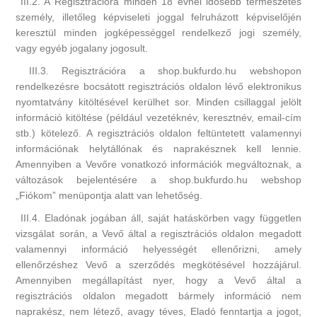
III.2. A Regisztrációra minden 18 évnél idősebb természetes
személy, illetőleg képviseleti joggal felruházott képviselőjén
keresztül minden jogképességgel rendelkező jogi személy,
vagy egyéb jogalany jogosult.
III.3. Regisztrációra a shop.bukfurdo.hu webshopon
rendelkezésre bocsátott regisztrációs oldalon lévő elektronikus
nyomtatvány kitöltésével kerülhet sor. Minden csillaggal jelölt
információ kitöltése (például vezetéknév, keresztnév, email-cím
stb.) kötelező. A regisztrációs oldalon feltüntetett valamennyi
információnak helytállónak és naprakésznek kell lennie.
Amennyiben a Vevőre vonatkozó információk megváltoznak, a
változások bejelentésére a shop.bukfurdo.hu webshop
„Fiókom” menüpontja alatt van lehetőség.
III.4. Eladónak jogában áll, saját hatáskörben vagy független
vizsgálat során, a Vevő által a regisztrációs oldalon megadott
valamennyi információ helyességét ellenőrizni, amely
ellenőrzéshez Vevő a szerződés megkötésével hozzájárul.
Amennyiben megállapítást nyer, hogy a Vevő által a
regisztrációs oldalon megadott bármely információ nem
naprakész, nem létező, avagy téves, Eladó fenntartja a jogot,