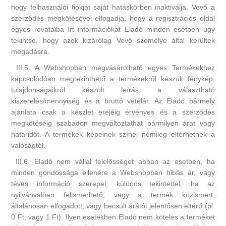
hogy felhasználói fiókját saját hatáskörben inaktiválja. Vevő a
szerződés megkötésével elfogadja, hogy a regisztrációs oldal
egyes rovataiba írt információkat Eladó minden esetben úgy
tekintse, hogy azok kizárólag Vevő személye által kerültek
megadásra.
III.5. A Webshopban megvásárolható egyes Termékekhez
kapcsolódóan megtekinthető a termékekről készült fénykép,
tulajdonságaikról készült leírás, a választható
kiszerelés/mennyiség és a bruttó vételár. Az Eladó bármely
ajánlata csak a készlet erejéig érvényes és a szerződés
megkötéséig szabadon megváltoztathat bármilyen árat vagy
határidőt. A termékek képeinek színei némileg eltérhetnek a
valóságtól.
III.6. Eladó nem vállal felelősséget abban az esetben, ha
minden gondossága ellenére a Webshopban hibás ár, vagy
téves információ szerepel, különös tekintettel, ha az
nyilvánvalóan felismerhető, vagy a termék közismert,
általánosan elfogadott, vagy becsült árától jelentősen eltérő (pl.
0 Ft, vagy 1 Ft). Ilyen esetekben Eladó nem köteles a terméket