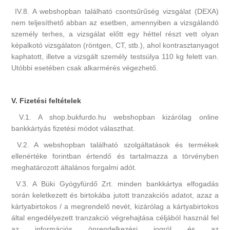
IV.8. A webshopban található csontsűrűség vizsgálat (DEXA)
nem teljesíthető abban az esetben, amennyiben a vizsgálandó
személy terhes, a vizsgálat előtt egy héttel részt vett olyan
képalkotó vizsgálaton (röntgen, CT, stb.), ahol kontrasztanyagot
kaphatott, illetve a vizsgált személy testsúlya 110 kg felett van.
Utóbbi esetében csak alkarmérés végezhető.
V. Fizetési feltételek
V.1. A shop.bukfurdo.hu webshopban kizárólag online
bankkártyás fizetési módot választhat.
V.2. A webshopban található szolgáltatások és termékek
ellenértéke forintban értendő és tartalmazza a törvényben
meghatározott általános forgalmi adót.
V.3. A Büki Gyógyfürdő Zrt. minden bankkártya elfogadás
során keletkezett és birtokába jutott tranzakciós adatot, azaz a
kártyabirtokos / a megrendelő nevét, kizárólag a kártyabirtokos
által engedélyezett tranzakció végrehajtása céljából használ fel
az információs önrendelkezési jogról és az