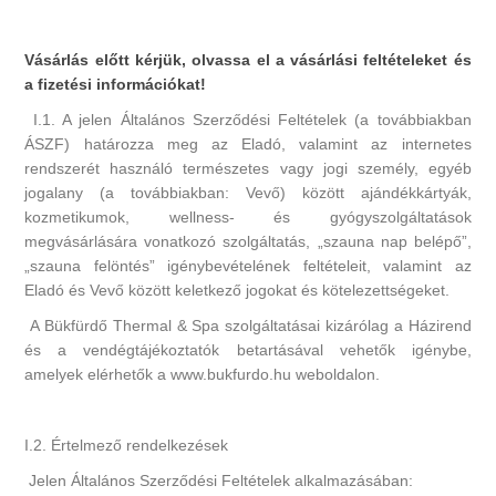
Vásárlás előtt kérjük, olvassa el a vásárlási feltételeket és
a fizetési információkat!
I.1. A jelen Általános Szerződési Feltételek (a továbbiakban
ÁSZF) határozza meg az Eladó, valamint az internetes
rendszerét használó természetes vagy jogi személy, egyéb
jogalany (a továbbiakban: Vevő) között ajándékkártyák,
kozmetikumok, wellness- és gyógyszolgáltatások
megvásárlására vonatkozó szolgáltatás, „szauna nap belépő”,
„szauna felöntés” igénybevételének feltételeit, valamint az
Eladó és Vevő között keletkező jogokat és kötelezettségeket.
A Bükfürdő Thermal & Spa szolgáltatásai kizárólag a Házirend
és a vendégtájékoztatók betartásával vehetők igénybe,
amelyek elérhetők a www.bukfurdo.hu weboldalon.
I.2. Értelmező rendelkezések
Jelen Általános Szerződési Feltételek alkalmazásában: