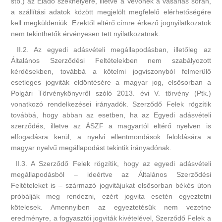
stb.) az Eladó székhelyére, illetve a Vevőnek a vásárlás során,
a szállítási adatok között megjelölt megfelelő elérhetőségére
kell megküldeniük. Ezektől eltérő címre érkező jognyilatkozatok
nem tekinthetők érvényesen tett nyilatkozatnak.
II.2. Az egyedi adásvételi megállapodásban, illetőleg az
Általános Szerződési Feltételekben nem szabályozott
kérdésekben, továbbá a kötelmi jogviszonyból felmerülő
esetleges jogviták eldöntésére a magyar jog, elsősorban a
Polgári Törvénykönyvről szóló 2013. évi V. törvény (Ptk.)
vonatkozó rendelkezései irányadók. Szerződő Felek rögzítik
továbbá, hogy abban az esetben, ha az Egyedi adásvételi
szerződés, illetve az ÁSZF a magyartól eltérő nyelven is
elfogadásra kerül, a nyelvi ellentmondások feloldására a
magyar nyelvű megállapodást tekintik irányadónak.
II.3. A Szerződő Felek rögzítik, hogy az egyedi adásvételi
megállapodásból – ideértve az Általános Szerződési
Feltételeket is – származó jogvitájukat elsősorban békés úton
próbálják meg rendezni, ezért jogvita esetén egyeztetni
kötelesek. Amennyiben az egyeztetésük nem vezetne
eredményre, a fogyasztói jogviták kivételével, Szerződő Felek a