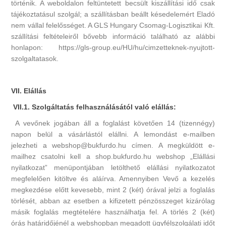
történik. A weboldalon feltüntetett becsült kiszállítási idő csak
tájékoztatásul szolgál; a szállításban beállt késedelemért Eladó
nem vállal felelősséget. A GLS Hungary Csomag-Logisztikai Kft.
szállítási feltételeiről bővebb információ található az alábbi
honlapon: https://gls-group.eu/HU/hu/cimzetteknek-nyujtott-
szolgaltatasok.
VII. Elállás
VII.1. Szolgáltatás felhasználásától való elállás:
A vevőnek jogában áll a foglalást követően 14 (tizennégy)
napon belül a vásárlástól elállni. A lemondást e-mailben
jelezheti a webshop@bukfurdo.hu címen. A megküldött e-
mailhez csatolni kell a shop.bukfurdo.hu webshop „Elállási
nyilatkozat” menüpontjában letölthető elállási nyilatkozatot
megfelelően kitöltve és aláírva. Amennyiben Vevő a kezelés
megkezdése előtt kevesebb, mint 2 (két) órával jelzi a foglalás
törlését, abban az esetben a kifizetett pénzösszeget kizárólag
másik foglalás megtételére használhatja fel. A törlés 2 (két)
órás határidőjénél a webshopban megadott ügyfélszolgálati időt