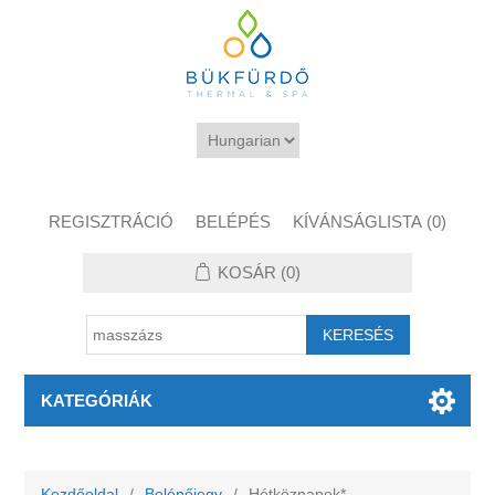
REGISZTRÁCIÓ
BELÉPÉS
KÍVÁNSÁGLISTA
(0)
KOSÁR
(0)
KATEGÓRIÁK
Kezdőoldal
/
Belépőjegy
/
Hétköznapok*