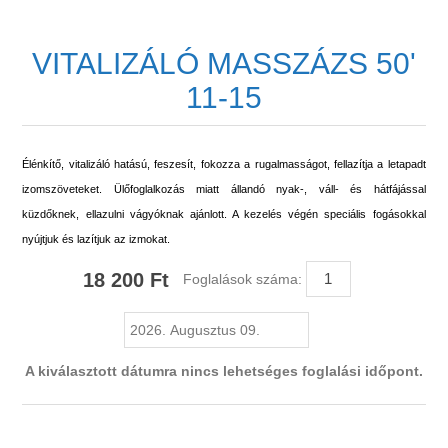
VITALIZÁLÓ MASSZÁZS 50'
11-15
Élénkítő, vitalizáló hatású, feszesít, fokozza a rugalmasságot, fellazítja a letapadt
izomszöveteket. Ülőfoglalkozás miatt állandó nyak-, váll- és hátfájással
küzdőknek, ellazulni vágyóknak ajánlott. A kezelés végén speciális fogásokkal
nyújtjuk és lazítjuk az izmokat.
18 200 Ft
Foglalások száma:
A kiválasztott dátumra nincs lehetséges foglalási időpont.