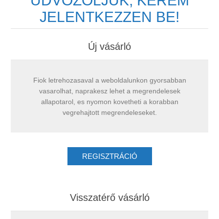
ÜDVÖZÖLJÜK, KÉREM
JELENTKEZZEN BE!
Új vásárló
Fiok letrehozasaval a weboldalunkon gyorsabban
vasarolhat, naprakesz lehet a megrendelesek
allapotarol, es nyomon kovetheti a korabban
vegrehajtott megrendeleseket.
Visszatérő vásárló