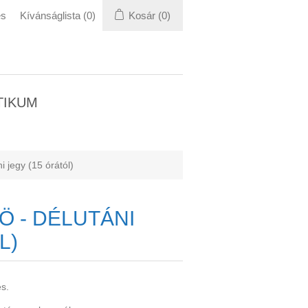
és
Kívánságlista
(0)
Kosár
(0)
TIKUM
i jegy (15 órától)
 - DÉLUTÁNI
L)
es.