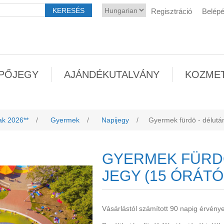
Regisztráció
Belép
PŐJEGY
AJÁNDÉKUTALVÁNY
KOZME
ak 2026**
/
Gyermek
/
Napijegy
/
Gyermek fürdö - délután
GYERMEK FÜRDÖ
JEGY (15 ÓRÁTÓ
Vásárlástól számított 90 napig érvény