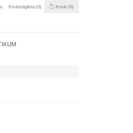
és
Kívánságlista
(0)
Kosár
(0)
TIKUM