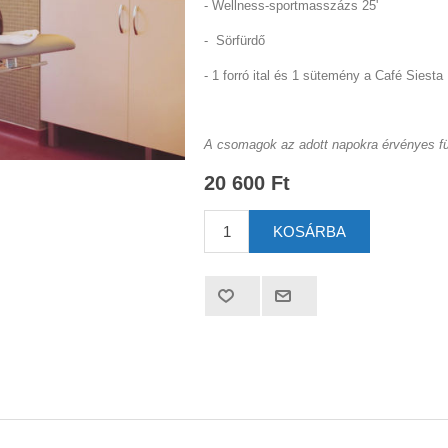
- Wellness-sportmasszázs 25'
- Sörfürdő
- 1 forró ital és 1 sütemény a Café Si
A csomagok az adott napokra érvényes f
20 600 Ft