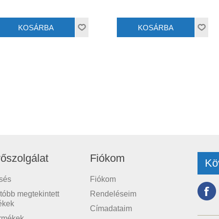
őszolgálat
Fiókom
Kö
sés
Fiókom
tóbb megtekintett
Rendeléseim
ékek
Címadataim
ermékek