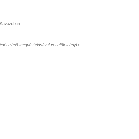
esta Kávézóban
ürdőbelépő megvásárlásával vehetők igénybe.