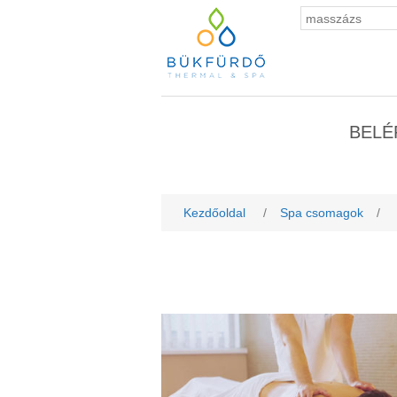
BELÉ
Kezdőoldal
/
Spa csomagok
/