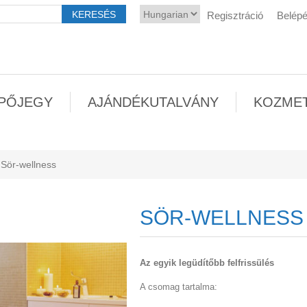
Regisztráció
Belép
PŐJEGY
AJÁNDÉKUTALVÁNY
KOZME
Sör-wellness
SÖR-WELLNESS
Az egyik legüdítőbb felfrissülés
A csomag tartalma: