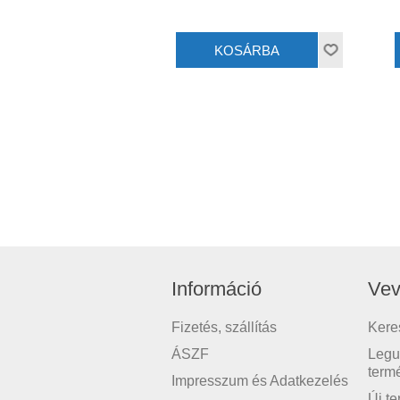
Információ
Vev
Fizetés, szállítás
Kere
ÁSZF
Legu
term
Impresszum és Adatkezelés
Új t