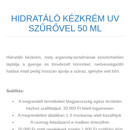
HIDRATÁLÓ KÉZKRÉM UV
SZŰRŐVEL 50 ML
Hidratáló kézkrém, mely argánolaj-tartalmának köszönhetően
táplálja a gyenge és töredezett körmöket, nedvességpótló
hatása miatt pedig hosszan ápolja a száraz, igénybe vett bőrt.
Szállítás:
A megrendelt termékeket Magyarország egész területén
házhoz szállíttatjuk, 20 000 Ft felett ingyenesen.
A megrendelést általában 1-3 munkanap alatt kiszállítjuk.
A csomag feladásáról e-mailben értesülhet.
20 000 Ft alatti rendelések esetén 1 800 Ft szállítási díjat