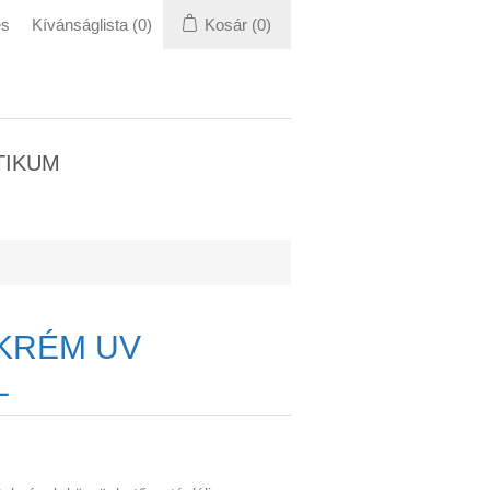
és
Kívánságlista
(0)
Kosár
(0)
TIKUM
KRÉM UV
L