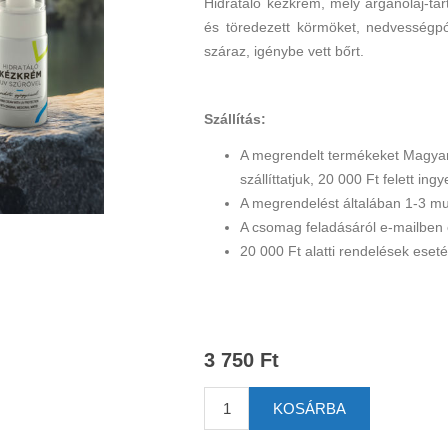
Hidratáló kézkrém, mely argánolaj-ta
és töredezett körmöket, nedvességpó
száraz, igénybe vett bőrt.
Szállítás:
A megrendelt termékeket Magyar
szállíttatjuk, 20 000 Ft felett ing
A megrendelést általában 1-3 mun
A csomag feladásáról e-mailben 
20 000 Ft alatti rendelések esetén
3 750 Ft