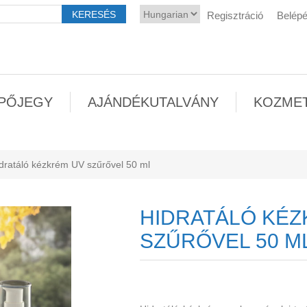
Regisztráció
Belép
PŐJEGY
AJÁNDÉKUTALVÁNY
KOZME
dratáló kézkrém UV szűrővel 50 ml
HIDRATÁLÓ KÉZ
SZŰRŐVEL 50 M