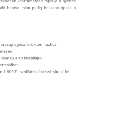
rtalmának köszönhetően táplálja a gyenge
tló hatása miatt pedig hosszan ápolja a
ország egész területén házhoz
yenesen.
kanap alatt kiszállítjuk.
értesülhet.
 1 800 Ft szállítási díjat számítunk fel.