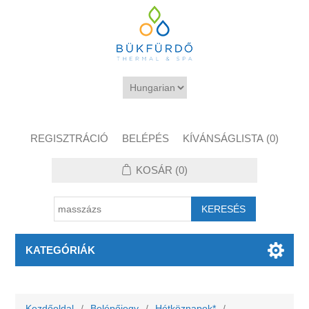
REGISZTRÁCIÓ
BELÉPÉS
KÍVÁNSÁGLISTA
(0)
KOSÁR
(0)
KATEGÓRIÁK
Kezdőoldal
/
Belépőjegy
/
Hétköznapok*
/