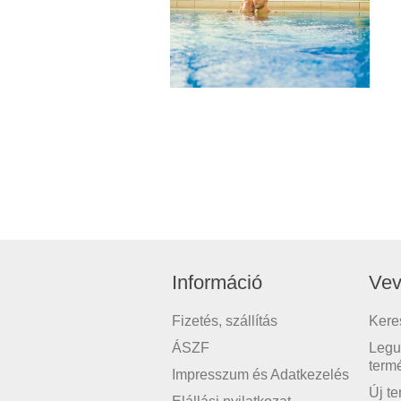
Információ
Vev
Fizetés, szállítás
Kere
ÁSZF
Legu
term
Impresszum és Adatkezelés
Új t