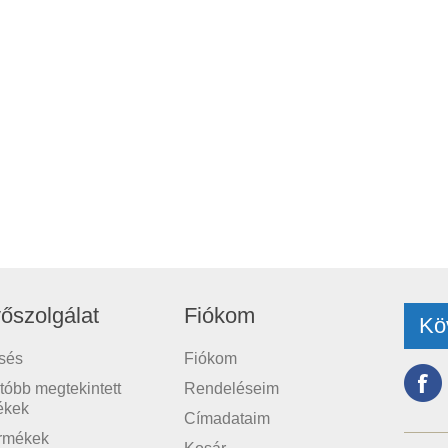
őszolgálat
Fiókom
Kö
sés
Fiókom
tóbb megtekintett
Rendeléseim
ékek
Címadataim
ermékek