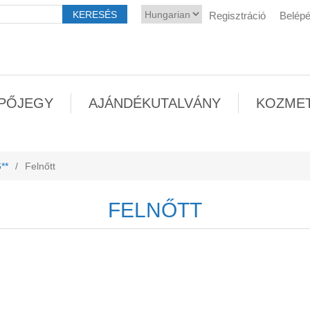
Regisztráció
Belép
PŐJEGY
AJÁNDÉKUTALVÁNY
KOZME
**
/
Felnőtt
FELNŐTT