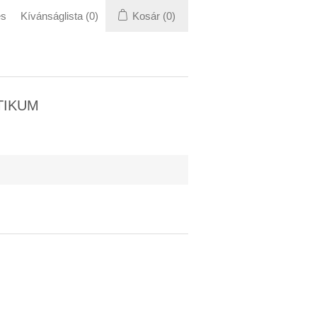
és
Kívánságlista
(0)
Kosár
(0)
TIKUM