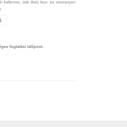
őr kellemes, üde illatú lesz, és visszanyeri
t.
éges foglalási időpont.