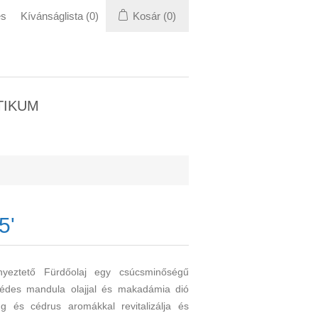
és
Kívánságlista
(0)
Kosár
(0)
TIKUM
5'
eztető Fürdőolaj egy csúcsminőségű
l, édes mandula olajjal és makadámia dió
g és cédrus aromákkal revitalizálja és