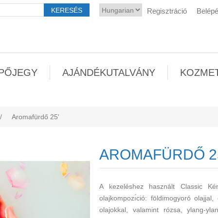
Regisztráció
Belép
PŐJEGY
AJÁNDÉKUTALVÁNY
KOZME
/
Aromafürdő 25'
AROMAFÜRDŐ 2
A kezeléshez használt Classic Kény
olajkompozı́ció: földimogyoró olajja
olajokkal, valamint rózsa, ylang-ylan