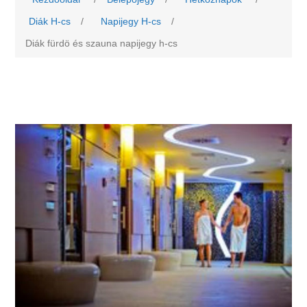
Diák H-cs
/
Napijegy H-cs
/
Diák fürdö és szauna napijegy h-cs