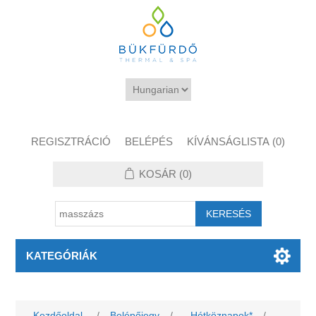
REGISZTRÁCIÓ
BELÉPÉS
KÍVÁNSÁGLISTA
(0)
KOSÁR
(0)
KATEGÓRIÁK
Kezdőoldal
/
Belépőjegy
/
Hétköznapok*
/