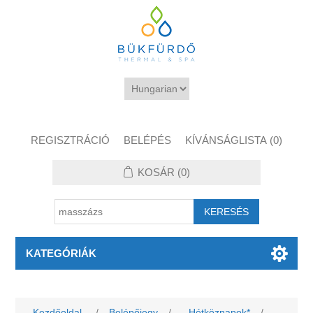
REGISZTRÁCIÓ
BELÉPÉS
KÍVÁNSÁGLISTA
(0)
KOSÁR
(0)
KATEGÓRIÁK
Kezdőoldal
/
Belépőjegy
/
Hétköznapok*
/