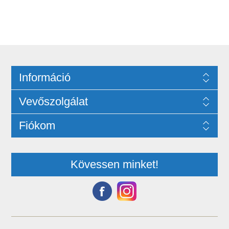
Információ
Vevőszolgálat
Fiókom
Kövessen minket!