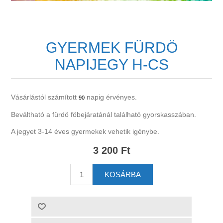
GYERMEK FÜRDÖ
NAPIJEGY H-CS
Vásárlástól számított
napig érvényes.
90
Beváltható a fürdö föbejáratánál található gyorskasszában.
A jegyet 3-14 éves gyermekek vehetik igénybe.
3 200 Ft