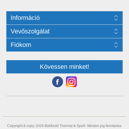
Információ
Vevőszolgálat
Fiókom
Kövessen minket!
Copyright & copy; 2026 Bükfürdő Thermal & Spa®. Minden jog fenntartva.