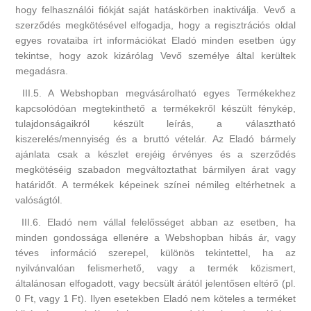
hogy felhasználói fiókját saját hatáskörben inaktiválja. Vevő a
szerződés megkötésével elfogadja, hogy a regisztrációs oldal
egyes rovataiba írt információkat Eladó minden esetben úgy
tekintse, hogy azok kizárólag Vevő személye által kerültek
megadásra.
III.5. A Webshopban megvásárolható egyes Termékekhez
kapcsolódóan megtekinthető a termékekről készült fénykép,
tulajdonságaikról készült leírás, a választható
kiszerelés/mennyiség és a bruttó vételár. Az Eladó bármely
ajánlata csak a készlet erejéig érvényes és a szerződés
megkötéséig szabadon megváltoztathat bármilyen árat vagy
határidőt. A termékek képeinek színei némileg eltérhetnek a
valóságtól.
III.6. Eladó nem vállal felelősséget abban az esetben, ha
minden gondossága ellenére a Webshopban hibás ár, vagy
téves információ szerepel, különös tekintettel, ha az
nyilvánvalóan felismerhető, vagy a termék közismert,
általánosan elfogadott, vagy becsült árától jelentősen eltérő (pl.
0 Ft, vagy 1 Ft). Ilyen esetekben Eladó nem köteles a terméket