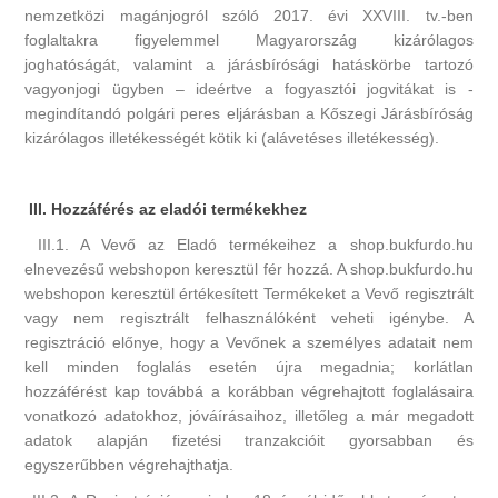
nemzetközi magánjogról szóló 2017. évi XXVIII. tv.-ben
foglaltakra figyelemmel Magyarország kizárólagos
joghatóságát, valamint a járásbírósági hatáskörbe tartozó
vagyonjogi ügyben – ideértve a fogyasztói jogvitákat is -
megindítandó polgári peres eljárásban a Kőszegi Járásbíróság
kizárólagos illetékességét kötik ki (alávetéses illetékesség).
III. Hozzáférés az eladói termékekhez
III.1. A Vevő az Eladó termékeihez a shop.bukfurdo.hu
elnevezésű webshopon keresztül fér hozzá. A shop.bukfurdo.hu
webshopon keresztül értékesített Termékeket a Vevő regisztrált
vagy nem regisztrált felhasználóként veheti igénybe. A
regisztráció előnye, hogy a Vevőnek a személyes adatait nem
kell minden foglalás esetén újra megadnia; korlátlan
hozzáférést kap továbbá a korábban végrehajtott foglalásaira
vonatkozó adatokhoz, jóváírásaihoz, illetőleg a már megadott
adatok alapján fizetési tranzakcióit gyorsabban és
egyszerűbben végrehajthatja.