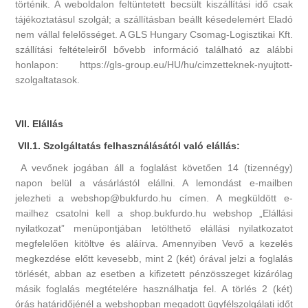
történik. A weboldalon feltüntetett becsült kiszállítási idő csak
tájékoztatásul szolgál; a szállításban beállt késedelemért Eladó
nem vállal felelősséget. A GLS Hungary Csomag-Logisztikai Kft.
szállítási feltételeiről bővebb információ található az alábbi
honlapon: https://gls-group.eu/HU/hu/cimzetteknek-nyujtott-
szolgaltatasok.
VII. Elállás
VII.1. Szolgáltatás felhasználásától való elállás:
A vevőnek jogában áll a foglalást követően 14 (tizennégy)
napon belül a vásárlástól elállni. A lemondást e-mailben
jelezheti a webshop@bukfurdo.hu címen. A megküldött e-
mailhez csatolni kell a shop.bukfurdo.hu webshop „Elállási
nyilatkozat” menüpontjában letölthető elállási nyilatkozatot
megfelelően kitöltve és aláírva. Amennyiben Vevő a kezelés
megkezdése előtt kevesebb, mint 2 (két) órával jelzi a foglalás
törlését, abban az esetben a kifizetett pénzösszeget kizárólag
másik foglalás megtételére használhatja fel. A törlés 2 (két)
órás határidőjénél a webshopban megadott ügyfélszolgálati időt