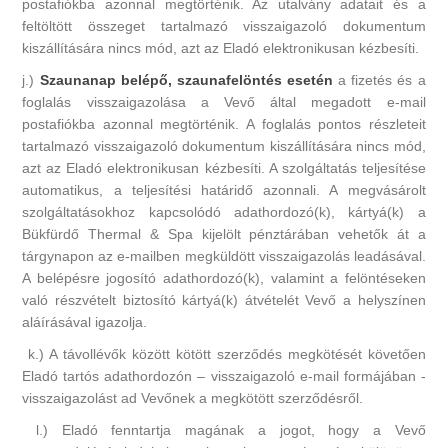
postafiókba azonnal megtörténik. Az utalvány adatait és a
feltöltött összeget tartalmazó visszaigazoló dokumentum
kiszállítására nincs mód, azt az Eladó elektronikusan kézbesíti.
j.)
Szaunanap belépő, szaunafelöntés esetén
a fizetés és a
foglalás visszaigazolása a Vevő által megadott e-mail
postafiókba azonnal megtörténik. A foglalás pontos részleteit
tartalmazó visszaigazoló dokumentum kiszállítására nincs mód,
azt az Eladó elektronikusan kézbesíti. A szolgáltatás teljesítése
automatikus, a teljesítési határidő azonnali. A megvásárolt
szolgáltatásokhoz kapcsolódó adathordozó(k), kártyá(k) a
Bükfürdő Thermal & Spa kijelölt pénztárában vehetők át a
tárgynapon az e-mailben megküldött visszaigazolás leadásával.
A belépésre jogosító adathordozó(k), valamint a felöntéseken
való részvételt biztosító kártyá(k) átvételét Vevő a helyszínen
aláírásával igazolja.
k.) A távollévők között kötött szerződés megkötését követően
Eladó tartós adathordozón – visszaigazoló e-mail formájában -
visszaigazolást ad Vevőnek a megkötött szerződésről.
l.) Eladó fenntartja magának a jogot, hogy a Vevő