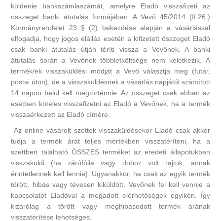
küldenie bankszámlaszámát, amelyre Eladó visszafizeti az
összeget banki átutalás formájában. A Vevő 45/2014 (II.26.)
Kormányrendelet 23 § (2) bekezdése alapján a vásárlással
elfogadja, hogy jogos elállás esetén a kifizetett összeget Eladó
csak banki átutalás útján téríti vissza a Vevőnek. A banki
átutalás során a Vevőnek többletköltsége nem keletkezik. A
termék/ek visszaküldési módját a Vevő választja meg (futár,
postai úton), de a visszaküldésnek a vásárlás napjától számított
14 napon belül kell megtörténnie. Az összeget csak abban az
esetben köteles visszafizetni az Eladó a Vevőnek, ha a termék
visszaérkezett az Eladó címére.
Az online vásárolt szettek visszaküldésekor Eladó csak akkor
tudja a termék árát teljes mértékben visszatéríteni, ha a
szettben található ÖSSZES terméket az eredeti állapotukban
visszaküldi (ha zárófólia vagy doboz volt rajtuk, annak
érintetlennek kell lennie). Ugyanakkor, ha csak az egyik termék
törött, hibás vagy tévesen kiküldött, Vevőnek fel kell vennie a
kapcsolatot Eladóval a megadott elérhetőségek egyikén. Így
kizárólag a törött vagy meghibásodott termék árának
visszatérítése lehetséges.