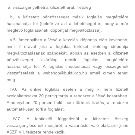
a, visszaigényelheti a kifizetett árat, illetőleg
b, a kifizetett pénzösszeget másik foglalás megtételére
használhatja fel (beleértve azt a lehetőséget is, hogy a már
meglévő foglalásának időpontját megváltoztassa).
IV.5. Amennyiben a Vevő a kezelés időpontja előtt kevesebb,
mint 2 órával jelzi a foglalás törlését, illetőleg időpontja
megváltoztatásának szándékát, abban az esetben a kifizetett
pénzösszeget kizárólag másik foglalás megtételére
használhatja fel. A foglalás módosítását vagy összegének
visszafizetését a webshop@bukfurdo.hu email címen teheti
meg.
IV.6. Az online foglalás esetén a még ki nem fizetett
szolgáltatásokat 20 percig tartja a rendszer a Vevő kosarában.
Amennyiben 20 percen belül nem történik fizetés, a rendszer
automatikusan törli a foglalást.
IV.7. A fentiektől függetlenül a kifizetett összeg
visszaigénylésének módjáról, a vásárlástól való elállásról jelen
ÁSZF VII. fejezete rendelkezik.