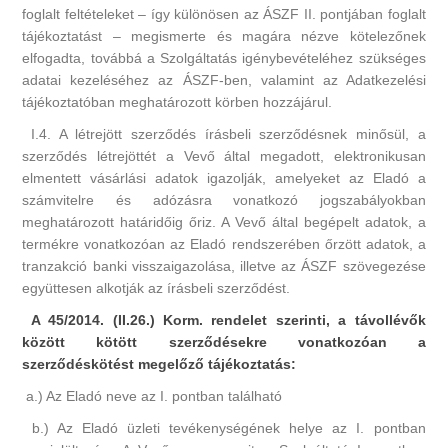
foglalt feltételeket – így különösen az ÁSZF II. pontjában foglalt
tájékoztatást – megismerte és magára nézve kötelezőnek
elfogadta, továbbá a Szolgáltatás igénybevételéhez szükséges
adatai kezeléséhez az ÁSZF-ben, valamint az Adatkezelési
tájékoztatóban meghatározott körben hozzájárul.
I.4. A létrejött szerződés írásbeli szerződésnek minősül, a
szerződés létrejöttét a Vevő által megadott, elektronikusan
elmentett vásárlási adatok igazolják, amelyeket az Eladó a
számvitelre és adózásra vonatkozó jogszabályokban
meghatározott határidőig őriz. A Vevő által begépelt adatok, a
termékre vonatkozóan az Eladó rendszerében őrzött adatok, a
tranzakció banki visszaigazolása, illetve az ÁSZF szövegezése
együttesen alkotják az írásbeli szerződést.
A 45/2014. (II.26.) Korm. rendelet szerinti, a távollévők
között kötött szerződésekre vonatkozóan a
szerződéskötést megelőző tájékoztatás:
a.) Az Eladó neve az I. pontban található
b.) Az Eladó üzleti tevékenységének helye az I. pontban