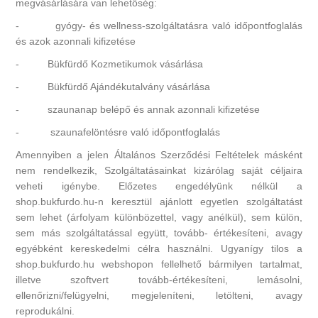
megvásárlására van lehetőség:
- gyógy- és wellness-szolgáltatásra való időpontfoglalás
és azok azonnali kifizetése
- Bükfürdő Kozmetikumok vásárlása
- Bükfürdő Ajándékutalvány vásárlása
- szaunanap belépő és annak azonnali kifizetése
- szaunafelöntésre való időpontfoglalás
Amennyiben a jelen Általános Szerződési Feltételek másként
nem rendelkezik, Szolgáltatásainkat kizárólag saját céljaira
veheti igénybe. Előzetes engedélyünk nélkül a
shop.bukfurdo.hu-n keresztül ajánlott egyetlen szolgáltatást
sem lehet (árfolyam különbözettel, vagy anélkül), sem külön,
sem más szolgáltatással együtt, tovább- értékesíteni, avagy
egyébként kereskedelmi célra használni. Ugyanígy tilos a
shop.bukfurdo.hu webshopon fellelhető bármilyen tartalmat,
illetve szoftvert tovább-értékesíteni, lemásolni,
ellenőrizni/felügyelni, megjeleníteni, letölteni, avagy
reprodukálni.