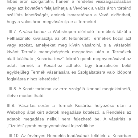
hibás áron szolgáltatni, hanem a rendelés visszaigazolásban
vagy azt követően felajánlhatja a Vevőnek a valós áron történő
szállítás lehetőségét, aminek ismeretében a Vevő eldöntheti,
hogy a valós áron megvásárolja-e a Terméket.
III.7. A vásárláshoz a Webshopon elérhető Termékek közül a
Felhasználó kiválasztja az ott feltüntetett Termékek közül azt
vagy azokat, amelyeket meg kíván vásárolni, s a vásárolni
kívánt Termék mennyiségének megadása után a Termékek
alatt található „Kosárba tesz” feliratú gomb megnyomásával az
adott termék a Kosárhoz adható. Egy tranzakción belül
egyidejűleg Termék vásárlására és Szolgáltatásra való időpont
foglalásra nincs lehetőség!
III.8. A Kosár tartalma az erre szolgáló ikonnal megtekinthető,
illetve módosítható.
III.9. Vásárlás során a Termék Kosárba helyezése után a
Webshop által kért adatok megadása kötelező, a Rendelés az
adatok megadása nélkül nem fejezhető be. A vásárlás a
„Fizetés” gomb megnyomásával fejeződik be.
III.10. Az érvényes Rendelés leadásának feltétele a Kosárban