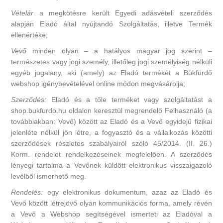
Vételár
a megkötésre került Egyedi adásvételi szerződés
alapján Eladó által nyújtandó Szolgáltatás, illetve Termék
ellenértéke;
Vevő
minden olyan – a hatályos magyar jog szerint –
természetes vagy jogi személy, illetőleg jogi személyiség nélküli
egyéb jogalany, aki (amely) az Eladó termékét a Bükfürdő
webshop igénybevételével online módon megvásárolja;
Szerződés:
Eladó és a tőle terméket vagy szolgáltatást a
shop.bukfurdo.hu oldalon keresztül megrendelő Felhasználó (a
továbbiakban: Vevő) között az Eladó és a Vevő egyidejű fizikai
jelenléte nélkül jön létre, a fogyasztó és a vállalkozás közötti
szerződések részletes szabályairól szóló 45/2014. (II. 26.)
Korm. rendelet rendelkezéseinek megfelelően. A szerződés
lényegi tartalma a Vevőnek küldött elektronikus visszaigazoló
levélből ismerhető meg.
Rendelés:
egy elektronikus dokumentum, azaz az Eladó és
Vevő között létrejövő olyan kommunikációs forma, amely révén
a Vevő a Webshop segítségével ismerteti az Eladóval a