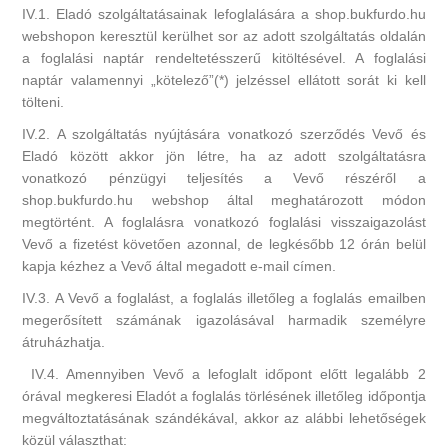
IV.1. Eladó szolgáltatásainak lefoglalására a shop.bukfurdo.hu
webshopon keresztül kerülhet sor az adott szolgáltatás oldalán
a foglalási naptár rendeltetésszerű kitöltésével. A foglalási
naptár valamennyi „kötelező”(*) jelzéssel ellátott sorát ki kell
tölteni.
IV.2. A szolgáltatás nyújtására vonatkozó szerződés Vevő és
Eladó között akkor jön létre, ha az adott szolgáltatásra
vonatkozó pénzügyi teljesítés a Vevő részéről a
shop.bukfurdo.hu webshop által meghatározott módon
megtörtént. A foglalásra vonatkozó foglalási visszaigazolást
Vevő a fizetést követően azonnal, de legkésőbb 12 órán belül
kapja kézhez a Vevő által megadott e-mail címen.
IV.3. A Vevő a foglalást, a foglalás illetőleg a foglalás emailben
megerősített számának igazolásával harmadik személyre
átruházhatja.
IV.4. Amennyiben Vevő a lefoglalt időpont előtt legalább 2
órával megkeresi Eladót a foglalás törlésének illetőleg időpontja
megváltoztatásának szándékával, akkor az alábbi lehetőségek
közül választhat: