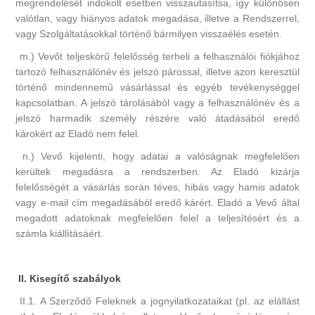
megrendelését indokolt esetben visszautasítsa, így különösen
valótlan, vagy hiányos adatok megadása, illetve a Rendszerrel,
vagy Szolgáltatásokkal történő bármilyen visszaélés esetén.
m.) Vevőt teljeskörű felelősség terheli a felhasználói fiókjához
tartozó felhasználónév és jelszó párossal, illetve azon keresztül
történő mindennemű vásárlással és egyéb tevékenységgel
kapcsolatban. A jelszó tárolásából vagy a felhasználónév és a
jelszó harmadik személy részére való átadásából eredő
károkért az Eladó nem felel.
n.) Vevő kijelenti, hogy adatai a valóságnak megfelelően
kerültek megadásra a rendszerben. Az Eladó kizárja
felelősségét a vásárlás során téves, hibás vagy hamis adatok
vagy e-mail cím megadásából eredő kárért. Eladó a Vevő által
megadott adatoknak megfelelően felel a teljesítésért és a
számla kiállításáért.
II. Kisegítő szabályok
II.1. A Szerződő Feleknek a jognyilatkozataikat (pl. az elállást