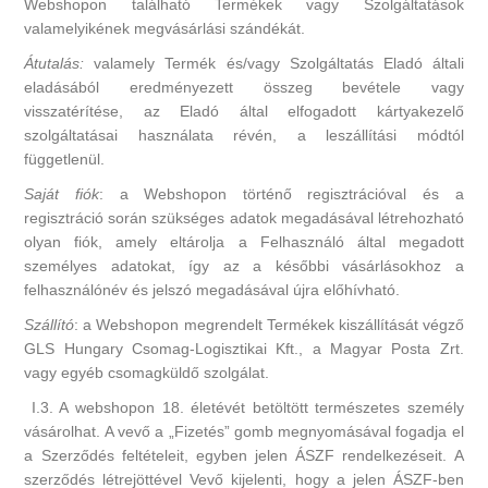
Webshopon található Termékek vagy Szolgáltatások
valamelyikének megvásárlási szándékát.
Átutalás:
valamely Termék és/vagy Szolgáltatás Eladó általi
eladásából eredményezett összeg bevétele vagy
visszatérítése, az Eladó által elfogadott kártyakezelő
szolgáltatásai használata révén, a leszállítási módtól
függetlenül.
Saját fiók
: a Webshopon történő regisztrációval és a
regisztráció során szükséges adatok megadásával létrehozható
olyan fiók, amely eltárolja a Felhasználó által megadott
személyes adatokat, így az a későbbi vásárlásokhoz a
felhasználónév és jelszó megadásával újra előhívható.
Szállító
: a Webshopon megrendelt Termékek kiszállítását végző
GLS Hungary Csomag-Logisztikai Kft., a Magyar Posta Zrt.
vagy egyéb csomagküldő szolgálat.
I.3. A webshopon 18. életévét betöltött természetes személy
vásárolhat. A vevő a „Fizetés” gomb megnyomásával fogadja el
a Szerződés feltételeit, egyben jelen ÁSZF rendelkezéseit. A
szerződés létrejöttével Vevő kijelenti, hogy a jelen ÁSZF-ben