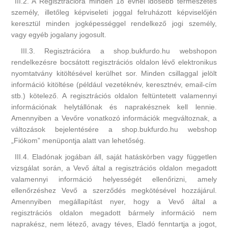
III.2. A Regisztrációra minden 18 évnél idősebb természetes
személy, illetőleg képviseleti joggal felruházott képviselőjén
keresztül minden jogképességgel rendelkező jogi személy,
vagy egyéb jogalany jogosult.
III.3. Regisztrációra a shop.bukfurdo.hu webshopon
rendelkezésre bocsátott regisztrációs oldalon lévő elektronikus
nyomtatvány kitöltésével kerülhet sor. Minden csillaggal jelölt
információ kitöltése (például vezetéknév, keresztnév, email-cím
stb.) kötelező. A regisztrációs oldalon feltüntetett valamennyi
információnak helytállónak és naprakésznek kell lennie.
Amennyiben a Vevőre vonatkozó információk megváltoznak, a
változások bejelentésére a shop.bukfurdo.hu webshop
„Fiókom” menüpontja alatt van lehetőség.
III.4. Eladónak jogában áll, saját hatáskörben vagy független
vizsgálat során, a Vevő által a regisztrációs oldalon megadott
valamennyi információ helyességét ellenőrizni, amely
ellenőrzéshez Vevő a szerződés megkötésével hozzájárul.
Amennyiben megállapítást nyer, hogy a Vevő által a
regisztrációs oldalon megadott bármely információ nem
naprakész, nem létező, avagy téves, Eladó fenntartja a jogot,