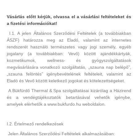
Vásárlás előtt kérjük, olvassa el a vásárlási feltételeket és
a fizetési információkat!
I.1. A jelen Általános Szerződési Feltételek (a továbbiakban
ÁSZF) határozza meg az Eladó, valamint az internetes
rendszerét használó természetes vagy jogi személy, egyéb
jogalany (a továbbiakban: Vevő) között ajándékkártyák,
kozmetikumok, wellness- és gyógyszolgáltatások
megvásárlására vonatkozó szolgáltatás, „szauna nap belépő”,
„szauna felöntés” igénybevételének feltételeit, valamint az
Eladó és Vevő között keletkező jogokat és kötelezettségeket.
A Bükfürdő Thermal & Spa szolgáltatásai kizárólag a Házirend
és a vendégtájékoztatók betartásával vehetők igénybe,
amelyek elérhetők a www.bukfurdo.hu weboldalon.
I.2. Értelmező rendelkezések
Jelen Általános Szerződési Feltételek alkalmazásában: