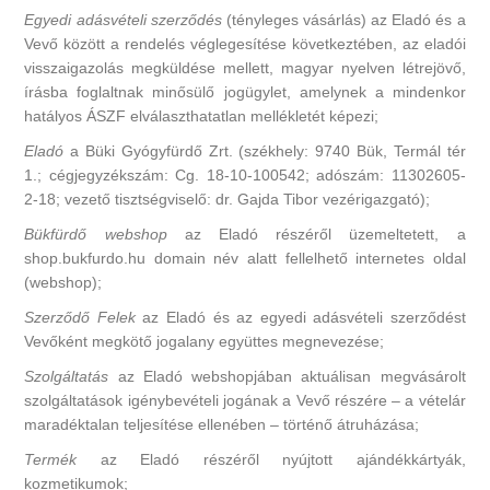
Egyedi adásvételi szerződés
(tényleges vásárlás) az Eladó és a
Vevő között a rendelés véglegesítése következtében, az eladói
visszaigazolás megküldése mellett, magyar nyelven létrejövő,
írásba foglaltnak minősülő jogügylet, amelynek a mindenkor
hatályos ÁSZF elválaszthatatlan mellékletét képezi;
Eladó
a Büki Gyógyfürdő Zrt. (székhely: 9740 Bük, Termál tér
1.; cégjegyzékszám: Cg. 18-10-100542; adószám: 11302605-
2-18; vezető tisztségviselő: dr. Gajda Tibor vezérigazgató);
Bükfürdő webshop
az Eladó részéről üzemeltetett, a
shop.bukfurdo.hu domain név alatt fellelhető internetes oldal
(webshop);
Szerződő Felek
az Eladó és az egyedi adásvételi szerződést
Vevőként megkötő jogalany együttes megnevezése;
Szolgáltatás
az Eladó webshopjában aktuálisan megvásárolt
szolgáltatások igénybevételi jogának a Vevő részére – a vételár
maradéktalan teljesítése ellenében – történő átruházása;
Termék
az Eladó részéről nyújtott ajándékkártyák,
kozmetikumok;