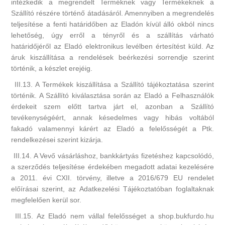
intézkedik a megrendelt Terméknek vagy Termékeknek a
Szállító részére történő átadásáról. Amennyiben a megrendelés
teljesítése a fenti határidőben az Eladón kívül álló okból nincs
lehetőség, úgy erről a tényről és a szállítás várható
határidőjéről az Eladó elektronikus levélben értesítést küld. Az
áruk kiszállítása a rendelések beérkezési sorrendje szerint
történik, a készlet erejéig.
III.13. A Termékek kiszállítása a Szállító tájékoztatása szerint
történik. A Szállító kiválasztása során az Eladó a Felhasználók
érdekeit szem előtt tartva járt el, azonban a Szállító
tevékenységéért, annak késedelmes vagy hibás voltából
fakadó valamennyi kárért az Eladó a felelősségét a Ptk.
rendelkezései szerint kizárja.
III.14. A Vevő vásárláshoz, bankkártyás fizetéshez kapcsolódó,
a szerződés teljesítése érdekében megadott adatai kezelésére
a 2011. évi CXII. törvény, illetve a 2016/679 EU rendelet
előírásai szerint, az Adatkezelési Tájékoztatóban foglaltaknak
megfelelően kerül sor.
III.15. Az Eladó nem vállal felelősséget a shop.bukfurdo.hu