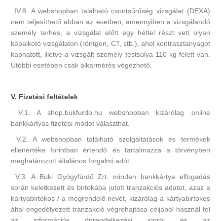
IV.8. A webshopban található csontsűrűség vizsgálat (DEXA)
nem teljesíthető abban az esetben, amennyiben a vizsgálandó
személy terhes, a vizsgálat előtt egy héttel részt vett olyan
képalkotó vizsgálaton (röntgen, CT, stb.), ahol kontrasztanyagot
kaphatott, illetve a vizsgált személy testsúlya 110 kg felett van.
Utóbbi esetében csak alkarmérés végezhető.
V. Fizetési feltételek
V.1. A shop.bukfurdo.hu webshopban kizárólag online
bankkártyás fizetési módot választhat.
V.2. A webshopban található szolgáltatások és termékek
ellenértéke forintban értendő és tartalmazza a törvényben
meghatározott általános forgalmi adót.
V.3. A Büki Gyógyfürdő Zrt. minden bankkártya elfogadás
során keletkezett és birtokába jutott tranzakciós adatot, azaz a
kártyabirtokos / a megrendelő nevét, kizárólag a kártyabirtokos
által engedélyezett tranzakció végrehajtása céljából használ fel
az információs önrendelkezési jogról és az