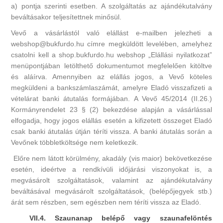
a) pontja szerinti esetben. A szolgáltatás az ajándékutalvány
beváltásakor teljesítettnek minősül.
Vevő a vásárlástól való elállást e-mailben jelezheti a
webshop@bukfurdo.hu címre megküldött levelében, amelyhez
csatolni kell a shop.bukfurdo.hu webshop „Elállási nyilatkozat”
menüpontjában letölthető dokumentumot megfelelően kitöltve
és aláírva. Amennyiben az elállás jogos, a Vevő köteles
megküldeni a bankszámlaszámát, amelyre Eladó visszafizeti a
vételárat banki átutalás formájában. A Vevő 45/2014 (II.26.)
Kormányrendelet 23 § (2) bekezdése alapján a vásárlással
elfogadja, hogy jogos elállás esetén a kifizetett összeget Eladó
csak banki átutalás útján téríti vissza. A banki átutalás során a
Vevőnek többletköltsége nem keletkezik.
Előre nem látott körülmény, akadály (vis maior) bekövetkezése
esetén, ideértve a rendkívüli időjárási viszonyokat is, a
megvásárolt szolgáltatások, valamint az ajándékutalvány
beváltásával megvásárolt szolgáltatások, (belépőjegyek stb.)
árát sem részben, sem egészben nem téríti vissza az Eladó.
VII.4. Szaunanap belépő vagy szaunafelöntés