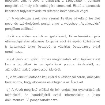
megjelölt cím. A Vevő a panaszait a Szolgáltató I. pontban
megjelölt bármely elérhetőségére címezheti. Eladó a panaszok
kezelését fogyasztóvédelmi referens bevonásával végzi.
c.) A vállalkozás székhelye szerint illetékes békéltető testület
neve és székhelyének postai címe a webshop „Adatkezelés”
pontjában található.
d.) A szerződés szerinti szolgáltatásért, illetve termékért járó
ellenszolgáltatás általános forgalmi adót és egyéb költségeket
is tartalmazó teljes összegét a vásárlás összegzése oldal
tartalmazza.
e.) A Vevő az ügyleti döntés meghozatala előtt tájékoztatást
kap a termékek és szolgáltatások pontos részleteiről, az
ajándékkártyák érvényességi idejéről.
f.) A Vevőnek tudatosan kell eljárni a vásárlásai során, amelybe
beletartozik, hogy elolvassa és elfogadja az ÁSZF-et.
g.) A Vevőt megillető elállási és felmondási jog gyakorlásának
feltételeiről és határidőjéről szóló információkat a jelen
dokumentum IV. pontja tartalmazza.