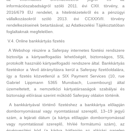
információszabadságról szóló 2011. évi CXII. törvény, a
2016/679 EU rendelet, a hitelintézetekről és a pénzügyi
vállalkozásokról szóló 2013. évi CCXXXVII. törvény
rendelkezéseinek betartásával, az Adatkezelési Tájékoztatóban
foglaltaknak megfelelően.
V.4. Online bankkártyás fizetés
A Webshop részére a Saferpay internetes fizetési rendszere
biztosítja a kártyaelfogadás lehetőségét, biztonságos, SSL
protokollt használó kártyaelfogadó rendszere által. Bankkártyás
fizetéskor a Vevő átirányításra kerül a Saferpay fizetőoldalára,
így a fizetés közvetlenül a SIX Payment Services (10, rue
Gabriel Lippmann 5365 Munsbach, Luxembourg) által
üzemeltetett, a nemzetközi kártyatársaságok szabályai és
biztonsági előírásai szerint működő Saferpay oldalon történik.
A bankkártyával történő fizetéshez a bankkártya előlapján
dombornyomással vagy nyomtatással szereplő, 13–19 jegyű
szám, a lejárati dátum (a kártya előlapján dombornyomással
vagy nyomtatással szereplő, hh/éé formátumú szám), az
érvényesítési kód (a kártya hátlapján az aláírási panelen