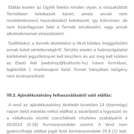
Elállás esetén az Ügyfél felelős minden olyan, a visszaküldött
Termékben keletkezett kárért, amely annak nem
rendeltetésszerű használatából keletkezett, így különösen, de
nem kizárólagosan felel a Termék sérüléseiért, vagy annak
alkotóelemeinek elvesztéséért.
Szállításkor, a termék átvételekor a Vevő köteles meggyőződni
annak külső sértetlenségéről. Sérülés esetén a futárszolgálattal
kárfelvételi jegyzőkönyvet kell készíteni és azt meg kell küldeni
az Eladó felé (webshop@bukfurdo.hu) írásos formában,
legkésőbb 1 munkanapon belül. Ennek hiányában kárigény
nem érvényesíthető.
VII.3. Ajándékutalvány felhasználásától való elállás:
A vevő az ajándékutalvány átvételét követően 14 (tizennégy)
napon belül indoklás nélkül elállhat a vásárlástól a fogyasztó és
a vállalkozás közötti szerződések részletes szabályairól a
45/2014 (II.26) Kormányrendelet szerint. A Vevő nem
gyakorolhatja elállási jogát fenti kormányrendelet 29.§ (1) bek.