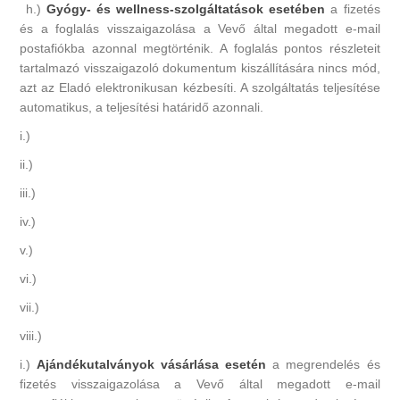
h.)
Gyógy- és wellness-szolgáltatások esetében
a fizetés
és a foglalás visszaigazolása a Vevő által megadott e-mail
postafiókba azonnal megtörténik. A foglalás pontos részleteit
tartalmazó visszaigazoló dokumentum kiszállítására nincs mód,
azt az Eladó elektronikusan kézbesíti. A szolgáltatás teljesítése
automatikus, a teljesítési határidő azonnali.
i.)
ii.)
iii.)
iv.)
v.)
vi.)
vii.)
viii.)
i.)
Ajándékutalványok vásárlása esetén
a megrendelés és
fizetés visszaigazolása a Vevő által megadott e-mail