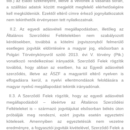
stb.) az Eladó székhelyére, illetve a Vevőnek a vásárlás során,
a szállítási adatok között megjelölt megfelelő elérhetőségére
kell megküldeniük. Ezektől eltérő címre érkező jognyilatkozatok
nem tekinthetők érvényesen tett nyilatkozatnak.
II.2. Az egyedi adásvételi megállapodásban, illetőleg az
Általános Szerződési Feltételekben nem szabályozott
kérdésekben, továbbá a kötelmi jogviszonyból felmerülő
esetleges jogviták eldöntésére a magyar jog, elsősorban a
Polgári Törvénykönyvről szóló 2013. évi V. törvény (Ptk.)
vonatkozó rendelkezései irányadók. Szerződő Felek rögzítik
továbbá, hogy abban az esetben, ha az Egyedi adásvételi
szerződés, illetve az ÁSZF a magyartól eltérő nyelven is
elfogadásra kerül, a nyelvi ellentmondások feloldására a
magyar nyelvű megállapodást tekintik irányadónak.
II.3. A Szerződő Felek rögzítik, hogy az egyedi adásvételi
megállapodásból – ideértve az Általános Szerződési
Feltételeket is – származó jogvitájukat elsősorban békés úton
próbálják meg rendezni, ezért jogvita esetén egyeztetni
kötelesek. Amennyiben az egyeztetésük nem vezetne
eredményre, a fogyasztói jogviták kivételével, Szerződő Felek a