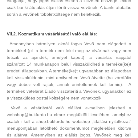
elfogadja, hogy jogos elállás esetén a kifizetett összeget eladó
csak banki átutalás útján téríti vissza vevőnek. A banki átutalás
során a vevőnek többletköltsége nem keletkezik.
VII.2. Kozmetikum vásárlásától való elállás:
Amennyiben bármilyen oknál fogva Vevő nem elégedett a
termékkel (pl. a termék nem felel meg az elvártnak vagy nem
tetszik az ajándék, amelyet kapott), a vásárlás napjától
számított 14 munkanapon belül visszaküldheti a terméke(ke)t
eredeti állapotukban. A terméke(ke)t ugyanabban az állapotban
kell visszaküldenie, mint amilyenben Vevő átvette (ha zárófólia
vagy doboz volt rajtuk, annak érintetlennek kell lennie). A
termékek vételárát Eladó visszatéríti a Vevőnek, ugyanakkor ez
a visszaküldés postai költségére nem vonatkozik.
Vevő a vásárlástól való elállást e-mailben jelezheti a
webshop@bukfurdo.hu címre megküldött levelében, amelyhez
csatolni kell a shop.bukfurdo.hu webshop „Elállási nyilatkozat”
menüpontjában letölthető dokumentumot megfelelően kitöltve
és aláírva. Amennyiben az elállás jogos, Vevőnek meg kell