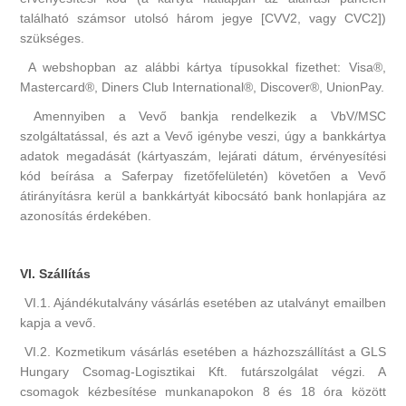
található számsor utolsó három jegye [CVV2, vagy CVC2])
szükséges.
A webshopban az alábbi kártya típusokkal fizethet: Visa®,
Mastercard®, Diners Club International®, Discover®, UnionPay.
Amennyiben a Vevő bankja rendelkezik a VbV/MSC
szolgáltatással, és azt a Vevő igénybe veszi, úgy a bankkártya
adatok megadását (kártyaszám, lejárati dátum, érvényesítési
kód beírása a Saferpay fizetőfelületén) követően a Vevő
átirányításra kerül a bankkártyát kibocsátó bank honlapjára az
azonosítás érdekében.
VI. Szállítás
VI.1. Ajándékutalvány vásárlás esetében az utalványt emailben
kapja a vevő.
VI.2. Kozmetikum vásárlás esetében a házhozszállítást a GLS
Hungary Csomag-Logisztikai Kft. futárszolgálat végzi. A
csomagok kézbesítése munkanapokon 8 és 18 óra között