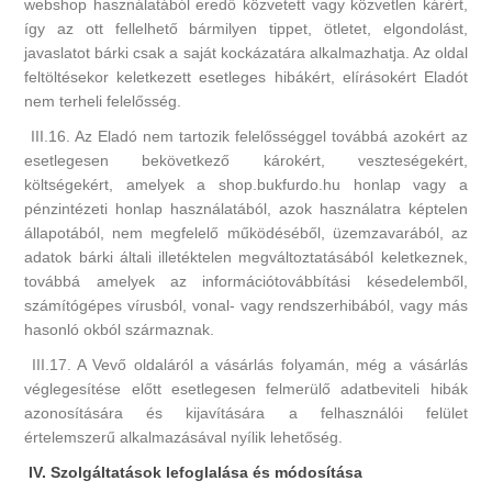
webshop használatából eredő közvetett vagy közvetlen kárért,
így az ott fellelhető bármilyen tippet, ötletet, elgondolást,
javaslatot bárki csak a saját kockázatára alkalmazhatja. Az oldal
feltöltésekor keletkezett esetleges hibákért, elírásokért Eladót
nem terheli felelősség.
III.16. Az Eladó nem tartozik felelősséggel továbbá azokért az
esetlegesen bekövetkező károkért, veszteségekért,
költségekért, amelyek a shop.bukfurdo.hu honlap vagy a
pénzintézeti honlap használatából, azok használatra képtelen
állapotából, nem megfelelő működéséből, üzemzavarából, az
adatok bárki általi illetéktelen megváltoztatásából keletkeznek,
továbbá amelyek az információtovábbítási késedelemből,
számítógépes vírusból, vonal- vagy rendszerhibából, vagy más
hasonló okból származnak.
III.17. A Vevő oldaláról a vásárlás folyamán, még a vásárlás
véglegesítése előtt esetlegesen felmerülő adatbeviteli hibák
azonosítására és kijavítására a felhasználói felület
értelemszerű alkalmazásával nyílik lehetőség.
IV. Szolgáltatások lefoglalása és módosítása