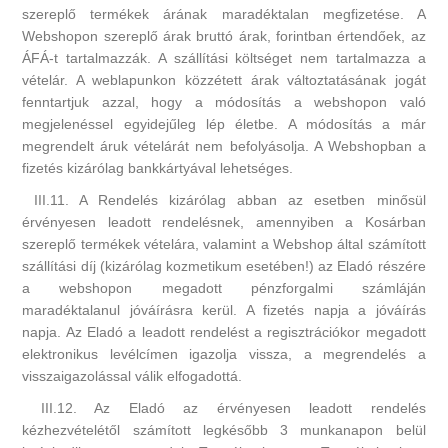
szereplő termékek árának maradéktalan megfizetése. A
Webshopon szereplő árak bruttó árak, forintban értendőek, az
ÁFÁ-t tartalmazzák. A szállítási költséget nem tartalmazza a
vételár. A weblapunkon közzétett árak változtatásának jogát
fenntartjuk azzal, hogy a módosítás a webshopon való
megjelenéssel egyidejűleg lép életbe. A módosítás a már
megrendelt áruk vételárát nem befolyásolja. A Webshopban a
fizetés kizárólag bankkártyával lehetséges.
III.11. A Rendelés kizárólag abban az esetben minősül
érvényesen leadott rendelésnek, amennyiben a Kosárban
szereplő termékek vételára, valamint a Webshop által számított
szállítási díj (kizárólag kozmetikum esetében!) az Eladó részére
a webshopon megadott pénzforgalmi számláján
maradéktalanul jóváírásra kerül. A fizetés napja a jóváírás
napja. Az Eladó a leadott rendelést a regisztrációkor megadott
elektronikus levélcímen igazolja vissza, a megrendelés a
visszaigazolással válik elfogadottá.
III.12. Az Eladó az érvényesen leadott rendelés
kézhezvételétől számított legkésőbb 3 munkanapon belül