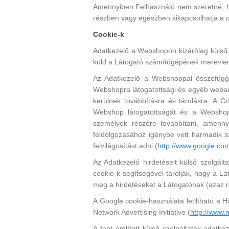
Amennyiben Felhasználó nem szeretné, hog
részben vagy egészben kikapcsolhatja a c
Cookie-k
Adatkezelő a Webshopon kizárólag külső s
küld a Látogató számítógépének merevlem
Az Adatkezelő a Webshoppal összefüggés
Webshopra látogatottsági és egyéb webanali
kerülnek továbbításra és tárolásra. A 
Webshop látogatottságát és a Webshopo
személyek részére továbbítani, amenny
feldolgozásához igénybe vett harmadik sz
felvilágosítást adni (
http://www.google.com
Az Adatkezelő hirdetéseit külső szolgál
cookie-k segítségével tárolják, hogy a L
meg a hirdetéseket a Látogatónak (azaz r
A Google cookie-használata letiltható a H
Network Advertising Initiative (
http://www.
A fent említett külső szolgáltatók adatk