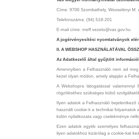
Címe: 9700 Szombathely, Wesselényi M. u
Telefonszáma: (94) 518-201
E-mail címe: meff.vezeto@vas.gov.hu
A jogérvényesítési nyomtatványok elér
II. A WEBSHOP HASZNÁLATÁVAL ÖS
Az Adatkezelő által gyűjtött információ
Amennyiben a Felhasználó nem ad meg sa
kezel olyan módon, amely alapján a Felha
A Webshopra látogatással valamennyi Fe
rögzítéséhez szükséges külső szolgáltató
Ilyen adatok a Felhasználó bejelentkez
használt cookie-k a technikai folyamatok
külön nyilatkozata vagy cselekménye nélkü
Ezen adatok egyéb személyes felhasznál
ilyen adatokhoz kizárólag a cookie-kat kez