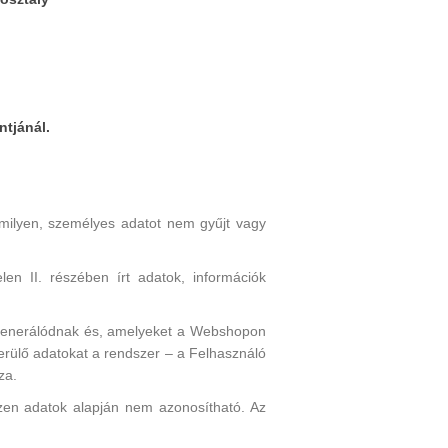
tjánál.
ilyen, személyes adatot nem gyűjt vagy
en II. részében írt adatok, információk
 generálódnak és, amelyeket a Webshopon
erülő adatokat a rendszer – a Felhasználó
za.
zen adatok alapján nem azonosítható. Az