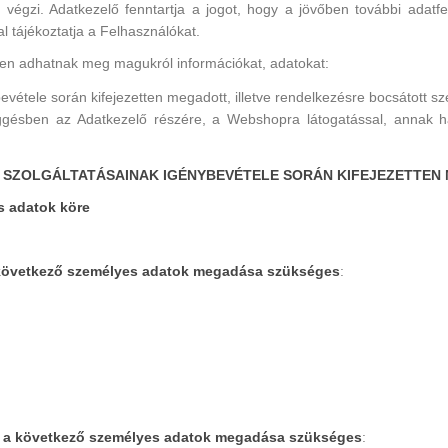
 végzi. Adatkezelő fenntartja a jogot, hogy a jövőben további adatf
l tájékoztatja a Felhasználókat.
en adhatnak meg magukról információkat, adatokat:
étele során kifejezetten megadott, illetve rendelkezésre bocsátott sze
gésben az Adatkezelő részére, a Webshopra látogatással, annak ha
OP SZOLGÁLTATÁSAINAK IGÉNYBEVÉTELE SORÁN KIFEJEZETTE
es adatok köre
következő személyes adatok megadása szükséges
:
r
a következő személyes adatok megadása szükséges
: