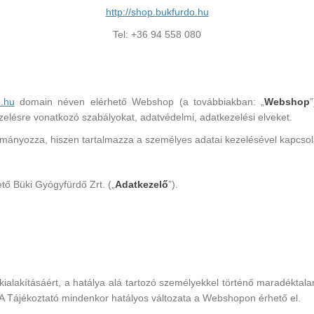
http://shop.bukfurdo.hu
Tel: +36 94 558 080
.hu
domain néven elérhető Webshop (a továbbiakban: „
Webshop
lésre vonatkozó szabályokat, adatvédelmi, adatkezelési elveket.
ulmányozza, hiszen tartalmazza a személyes adatai kezelésével kapcsol
ő Büki Gyógyfürdő Zrt. („
Adatkezelő
”).
kialakításáért, a hatálya alá tartozó személyekkel történő maradéktalan 
 A Tájékoztató mindenkor hatályos változata a Webshopon érhető el.