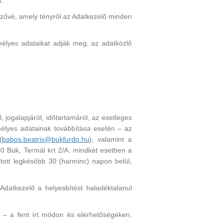
.
ezővé, amely tényről az Adatkezelő minden
élyes adataikat adják meg, az adatközlő
, jogalapjáról, időtartamáról, az esetleges
mélyes adatainak továbbítása esetén – az
(
babos.beatrix@bukfurdo.hu
), valamint a
40 Bük, Termál krt 2/A. mindkét esetben a
ott legkésőbb 30 (harminc) napon belül,
Adatkezelő a helyesbítést haladéktalanul
n – a fent írt módon és elérhetőségeken,