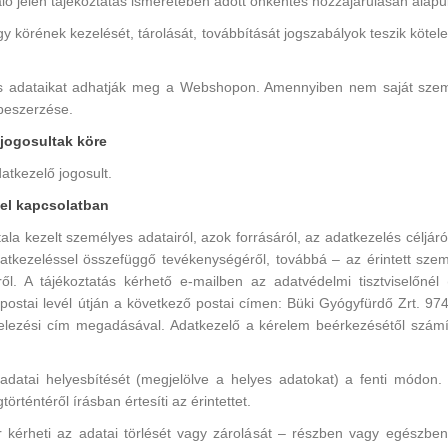
ó jelen tájékoztatás ismeretében adott önkéntes hozzájárulásán alapul
 körének kezelését, tárolását, továbbítását jogszabályok teszik kötel
es adataikat adhatják meg a Webshopon. Amennyiben nem saját szem
 beszerzése.
jogosultak köre
tkezelő jogosult.
sel kapcsolatban
ala kezelt személyes adatairól, azok forrásáról, az adatkezelés céljáról
datkezeléssel összefüggő tevékenységéről, továbbá – az érintett sze
ről. A tájékoztatás kérhető e-mailben az adatvédelmi tisztviselőnél 
ostai levél útján a következő postai címen: Büki Gyógyfürdő Zrt. 97
elezési cím megadásával. Adatkezelő a kérelem beérkezésétől számít
adatai helyesbítését (megjelölve a helyes adatokat) a fenti módon. 
rténtéről írásban értesíti az érintettet.
r kérheti az adatai törlését vagy zárolását – részben vagy egészbe