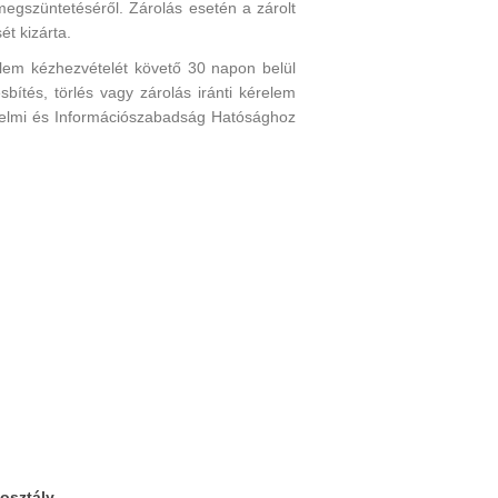
egszüntetéséről. Zárolás esetén a zárolt
ét kizárta.
relem kézhezvételét követő 30 napon belül
esbítés, törlés vagy zárolás iránti kérelem
védelmi és Információszabadság Hatósághoz
osztály