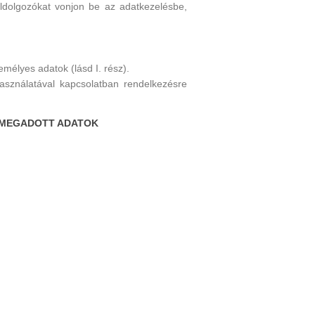
eldolgozókat vonjon be az adatkezelésbe,
mélyes adatok (lásd I. rész).
sználatával kapcsolatban rendelkezésre
N MEGADOTT ADATOK