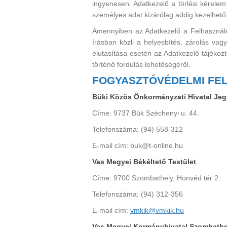
ingyenesen. Adatkezelő a törlési kérele
személyes adat kizárólag addig kezelhető,
Amennyiben az Adatkezelő a Felhasználó h
írásban közli a helyesbítés, zárolás vagy 
elutasítása esetén az Adatkezelő tájékoz
történő fordulás lehetőségéről.
FOGYASZTÓVÉDELMI FEL
Büki Közös Önkormányzati Hivatal Jeg
Címe: 9737 Bük Széchenyi u. 44.
Telefonszáma: (94) 558-312
E-mail cím: buk@t-online.hu
Vas Megyei Békéltető Testület
Címe: 9700 Szombathely, Honvéd tér 2.
Telefonszáma: (94) 312-356
E-mail cím:
vmkik@vmkik.hu
Vas Megyei Kormányhivatal Szombathely