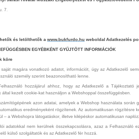
. 7.
hetők és letölthetők a
www.bukfurdo.hu
weboldal Adatkezelés pon
SZEFÜGGÉSBEN EGYÉBKÉNT GYŰJTÖTT INFORMÁCIÓK
k köre
ját magára vonatkozó adatot, információt, úgy az Adatkezelő semm
sználó személy szerint beazonosítható lenne.
lhasználó hozzájárul ahhoz, hogy az Adatkezelő a Tájékoztató jel
k által kezelt cookie-kat használjon a Webshoppal összefüggésben.
ő számítógépének azon adatai, amelyek a Webshop használata során
 automatikus eredményeként rögzítenek. Az automatikusan rögzítésre k
l – a Webshopra látogatáskor, illetve kilépéskor automatikusan naplóz
ói adatokkal nem kerülnek összekapcsolásra, azaz a Felhasználó e
elő külső szolgáltatók és az Adatkezelő fér hozzá.