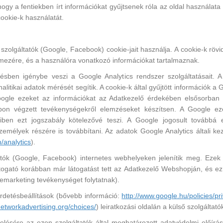
y a fentiekben írt információkat gyűjtsenek róla az oldal használata 
ookie-k használatát.
zolgáltatók (Google, Facebook) cookie-jait használja. A cookie-k röv
ezére, és a használóra vonatkozó információkat tartalmaznak.
ben igénybe veszi a Google Analytics rendszer szolgáltatásait. A G
tikai adatok mérését segítik. A cookie-k által gyűjtött információk a 
Google ezeket az információkat az Adatkezelő érdekében elsősorba
n végzett tevékenységekről elemzéseket készítsen. A Google eze
iben ezt jogszabály kötelezővé teszi. A Google jogosult továbbá 
emélyek részére is továbbítani. Az adatok Google Analytics általi kez
/analytics
).
tatók (Google, Facebook) internetes webhelyeken jelenítik meg. Ezek
átogató korábban már látogatást tett az Adatkezelő Webshopján, és ez 
emarketing tevékenységet folytatnak).
irdetésbeállítások (bővebb információ:
http://www.google.hu/policies/pr
networkadvertising.org/choices/
) leiratkozási oldalán a külső szolgáltatók 
ezelésére az ezen szolgáltatók által meghatározott adatvédelmi előírá