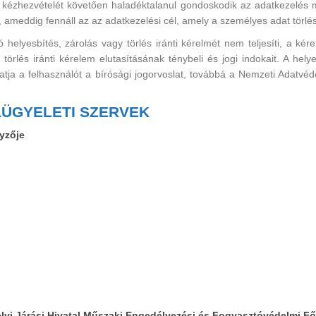
m kézhezvételét követően haladéktalanul gondoskodik az adatkezelés m
 ameddig fennáll az az adatkezelési cél, amely a személyes adat törlés
elyesbítés, zárolás vagy törlés iránti kérelmét nem teljesíti, a ké
törlés iránti kérelem elutasításának ténybeli és jogi indokait. A hely
tatja a felhasználót a bírósági jogorvoslat, továbbá a Nemzeti Adat
ÜGYELETI SZERVEK
yzője
i Járási Hivatal
Műszaki Engedélyezési és Fogyasztóvédelmi Fő