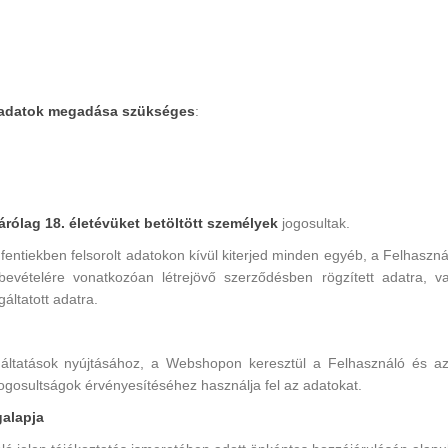
 adatok megadása szükséges
:
árólag 18. életévüket betöltött személyek
jogosultak.
 fentiekben felsorolt adatokon kívül kiterjed minden egyéb, a Felhaszná
bevételére vonatkozóan létrejövő szerződésben rögzített adatra, v
áltatott adatra.
áltatások nyújtásához, a Webshopon keresztül a Felhasználó és az A
jogosultságok érvényesítéséhez használja fel az adatokat.
galapja