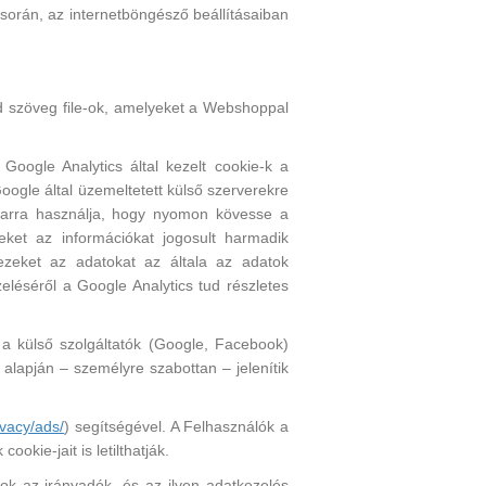
során, az internetböngésző beállításaiban
id szöveg file-ok, amelyeket a Webshoppal
oogle Analytics által kezelt cookie-k a
Google által üzemeltetett külső szerverekre
n arra használja, hogy nyomon kövesse a
ket az információkat jogosult harmadik
ezeket az adatokat az általa az adatok
eléséről a Google Analytics tud részletes
 a külső szolgáltatók (Google, Facebook)
alapján – személyre szabottan – jelenítik
ivacy/ads/
) segítségével. A Felhasználók a
cookie-jait is letilthatják.
sok az irányadók, és az ilyen adatkezelés