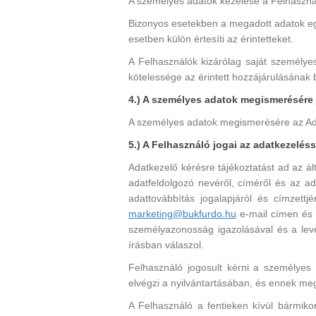
A személyes adatok kezelése a Felhasznál
Bizonyos esetekben a megadott adatok egy
esetben külön értesíti az érintetteket.
A Felhasználók kizárólag saját személy
kötelessége az érintett hozzájárulásának
4.) A személyes adatok megismerésére 
A személyes adatok megismerésére az Ada
5.) A Felhasználó jogai az adatkezelés
Adatkezelő kérésre tájékoztatást ad az ált
adatfeldolgozó nevéről, címéről és az a
adattovábbítás jogalapjáról és címzettjé
marketing@bukfurdo.hu
e-mail címen és p
személyazonosság igazolásával és a lev
írásban válaszol.
Felhasználó jogosult kérni a személyes 
elvégzi a nyilvántartásában, és ennek megtö
A Felhasználó a fentieken kívül bármiko