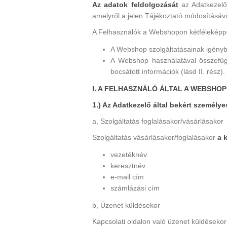
Az adatok feldolgozását
az Adatkezelő
amelyről a jelen Tájékoztató módosításáva
A Felhasználók a Webshopon kétféleképp
A Webshop szolgáltatásainak igénybev
A Webshop használatával összefüg
bocsátott információk (lásd II. rész).
I. A FELHASZNÁLÓ ÁLTAL A WEBSH
1.) Az Adatkezelő által bekért személy
a, Szolgáltatás foglalásakor/vásárlásakor
Szolgáltatás vásárlásakor/foglalásakor
a 
vezetéknév
keresztnév
e-mail cím
számlázási cím
b, Üzenet küldésekor
Kapcsolati oldalon való üzenet küldéseko