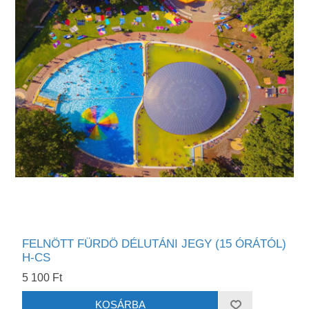
FELNÖTT FÜRDÖ DÉLUTÁNI JEGY (15 ÓRÁTÓL)
H-CS
5 100 Ft