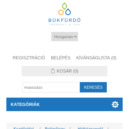
REGISZTRÁCIÓ
BELÉPÉS
KÍVÁNSÁGLISTA
(0)
KOSÁR
(0)
KATEGÓRIÁK
Kezdőoldal
/
Belépőjegy
/
Hétköznapok*
/