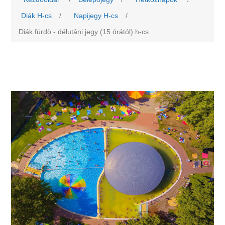
Diák H-cs
/
Napijegy H-cs
/
Diák fürdö - délutáni jegy (15 órától) h-cs