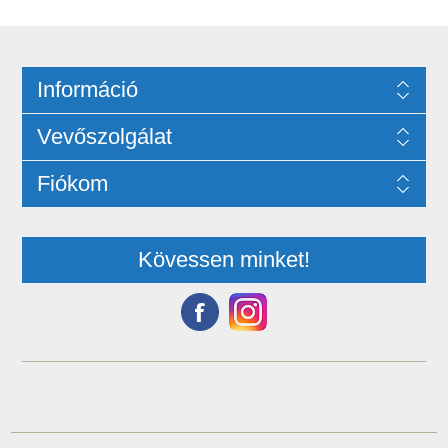
Információ
Vevőszolgálat
Fiókom
Kövessen minket!