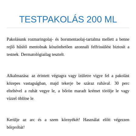
TESTPAKOLÁS 200 ML
Pakolásunk rozmaringolaj- és borsmentaolaj-tartalma mellett a benne
rejlő hűsítő mentolnak köszönhetően azonnali felfrissülést biztosít a
testnek. Dermatológiailag tesztelt.
Alkalmazása: az érintett végtagra vagy ízületre vigye fel a pakolást
közepes vastagságban, majd tekerje be száraz ruhával. 30 perc
elteltével a ruhát vegye le, a bőrön maradt krémet törölje le vagy
vízzel öblítse le.
Kerülje az arc és a szem környékét! Használat előtt végezzen
bőrpróbát!