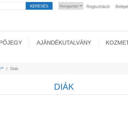
Regisztráció
Belép
PŐJEGY
AJÁNDÉKUTALVÁNY
KOZME
**
/
Diák
DIÁK