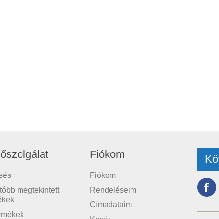
őszolgálat
Fiókom
Kö
sés
Fiókom
tóbb megtekintett
Rendeléseim
ékek
Címadataim
ermékek