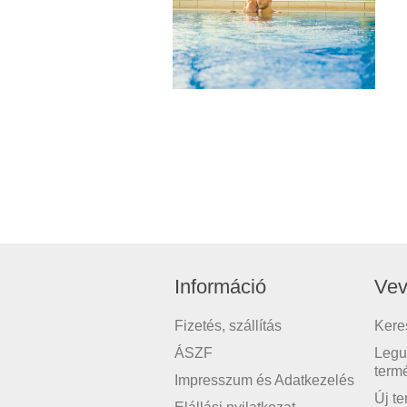
Információ
Vev
Fizetés, szállítás
Kere
ÁSZF
Legu
term
Impresszum és Adatkezelés
Új t