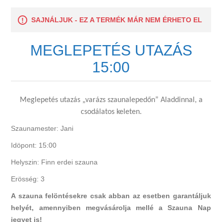
SAJNÁLJUK - EZ A TERMÉK MÁR NEM ÉRHETO EL
MEGLEPETÉS UTAZÁS
15:00
Meglepetés utazás „varázs szaunalepedőn” Aladdinnal, a
csodálatos keleten.
Szaunamester: Jani
Idöpont: 15:00
Helyszin: Finn erdei szauna
Erösség: 3
A szauna felöntésekre csak abban az esetben garantáljuk
helyét, amennyiben megvásárolja mellé a Szauna Nap
jegyet is!