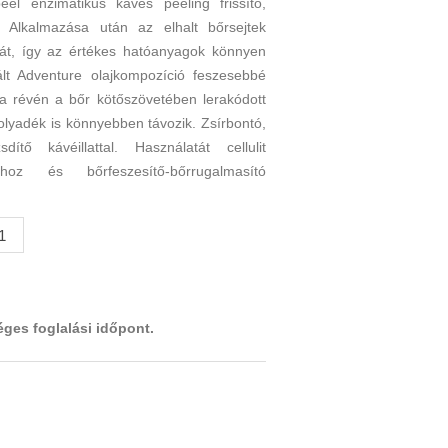
el enzimatikus kávés peeling frissítő,
. Alkalmazása után az elhalt bőrsejtek
gát, így az értékes hatóanyagok könnyen
lt Adventure olajkompozíció feszesebbé
sa révén a bőr kötőszövetében lerakódott
folyadék is könnyebben távozik. Zsírbontó,
ítő kávéillattal. Használatát cellulit
hoz és bőrfeszesítő-bőrrugalmasító
éges foglalási időpont.