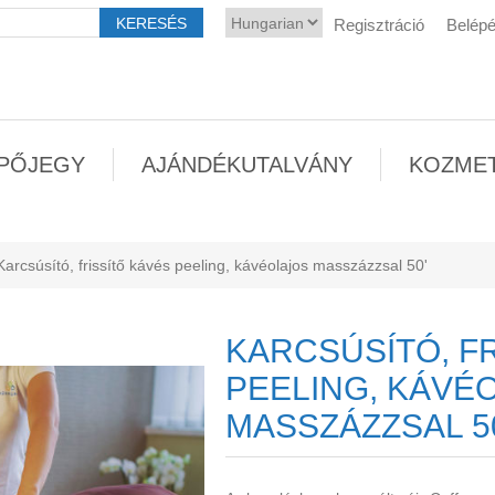
Regisztráció
Belép
PŐJEGY
AJÁNDÉKUTALVÁNY
KOZME
Karcsúsító, frissítő kávés peeling, kávéolajos masszázzsal 50'
KARCSÚSÍTÓ, F
PEELING, KÁVÉ
MASSZÁZZSAL 5