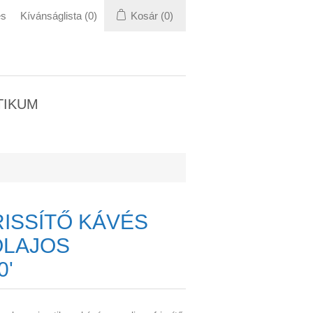
és
Kívánságlista
(0)
Kosár
(0)
TIKUM
RISSÍTŐ KÁVÉS
OLAJOS
0'