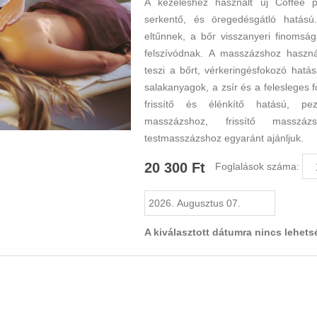
A kezeléshez használt új Coffee pe
serkentő, és öregedésgátló hatású
eltűnnek, a bőr visszanyeri finomsá
felszívódnak. A masszázshoz haszná
teszi a bőrt, vérkeringésfokozó hatá
salakanyagok, a zsír és a felesleges 
frissítő és élénkítő hatású, pezsd
masszázshoz, frissítő masszázs
testmasszázshoz egyaránt ajánljuk.
20 300 Ft
Foglalások száma:
A kiválasztott dátumra nincs lehets