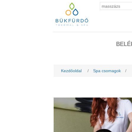
BELÉ
Kezdőoldal
/
Spa csomagok
/