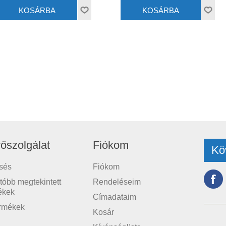
őszolgálat
Fiókom
Kö
sés
Fiókom
tóbb megtekintett
Rendeléseim
ékek
Címadataim
ermékek
Kosár