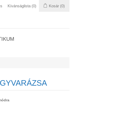
és
Kívánságlista
(0)
Kosár
(0)
TIKUM
GYVARÁZSA
módra