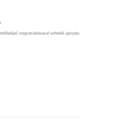
n
ürdőbelépő megvásárlásával vehetők igénybe.