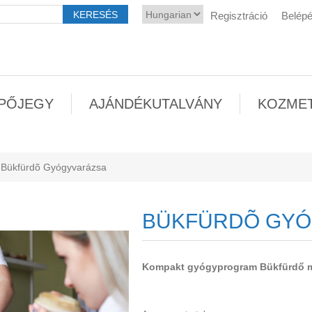
Regisztráció
Belép
PŐJEGY
AJÁNDÉKUTALVÁNY
KOZME
Bükfürdõ Gyógyvarázsa
BÜKFÜRDÕ GYÓ
Kompakt gyógyprogram Bükfürdő 