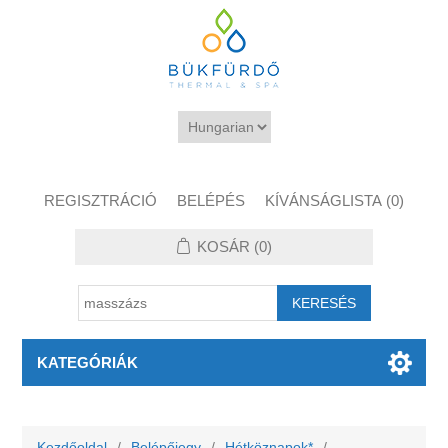
REGISZTRÁCIÓ
BELÉPÉS
KÍVÁNSÁGLISTA
(0)
KOSÁR
(0)
KATEGÓRIÁK
Kezdőoldal
/
Belépőjegy
/
Hétköznapok*
/