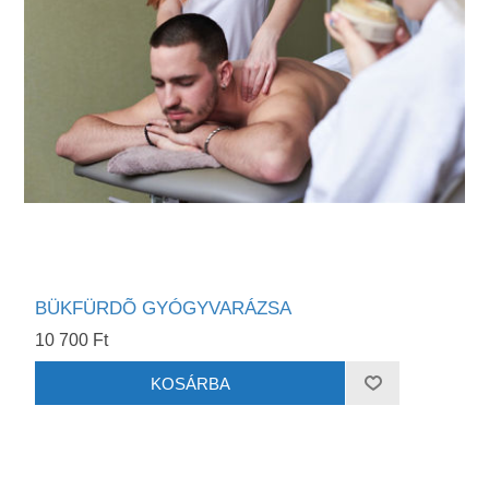
BÜKFÜRDÕ GYÓGYVARÁZSA
10 700 Ft