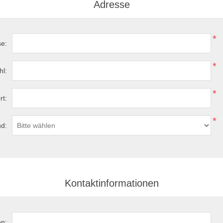
Adresse
*
se:
*
hl:
*
rt:
*
d:
Kontaktinformationen
on: