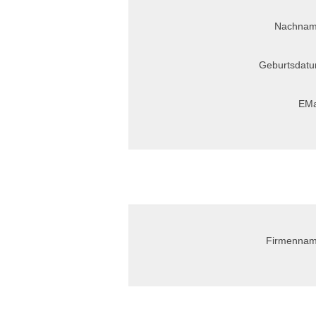
Nachnam
Geburtsdatu
EMa
Firmennam