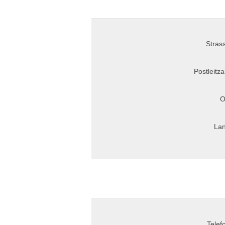
Stras
Postleitza
O
Lan
Telef