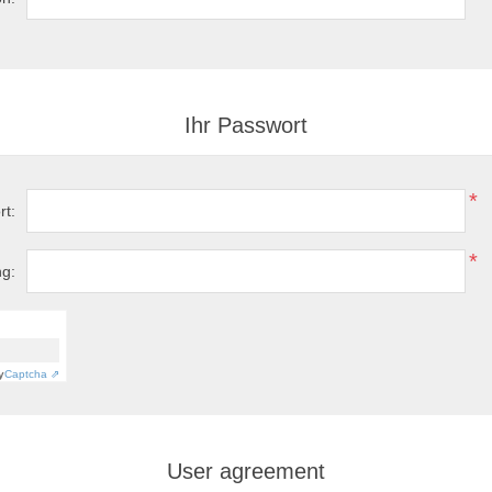
Ihr Passwort
*
rt:
*
ng:
y
Captcha ⇗
User agreement