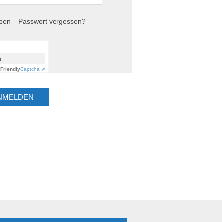
iben
Passwort vergessen?
n
Friendly
Captcha ⇗