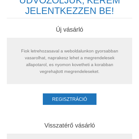
ÜDVÖZÖLJÜK, KÉREM
JELENTKEZZEN BE!
Új vásárló
Fiok letrehozasaval a weboldalunkon gyorsabban
vasarolhat, naprakesz lehet a megrendelesek
allapotarol, es nyomon kovetheti a korabban
vegrehajtott megrendeleseket.
Visszatérő vásárló