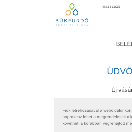
BELÉ
ÜDVÖ
Új vásá
Fiok letrehozasaval a weboldalunkon
naprakesz lehet a megrendelesek all
kovetheti a korabban vegrehajtott m