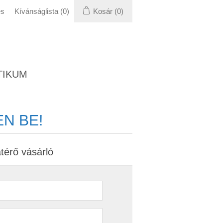
és
Kívánságlista
(0)
Kosár
(0)
TIKUM
N BE!
térő vásárló