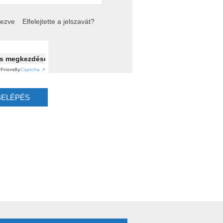
kezve
Elfelejtette a jelszavát?
zés megkezdéséhez
Friendly
Captcha ⇗