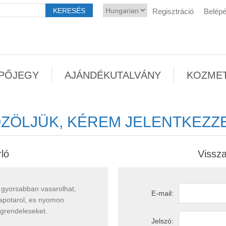
Regisztráció
Belép
PŐJEGY
AJÁNDÉKUTALVÁNY
KOZME
ZÖLJÜK, KÉREM JELENTKEZZE
rló
Vissza
 gyorsabban vasarolhat,
E-mail:
apotarol, es nyomon
egrendeleseket.
Jelszó: