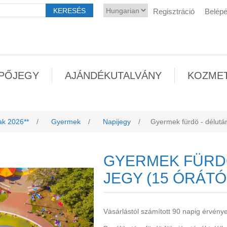
Regisztráció
Belép
PŐJEGY
AJÁNDÉKUTALVÁNY
KOZME
ak 2026**
/
Gyermek
/
Napijegy
/
Gyermek fürdö - délután
GYERMEK FÜRDÖ
JEGY (15 ÓRÁTÓ
Vásárlástól számított 90 napig érvény