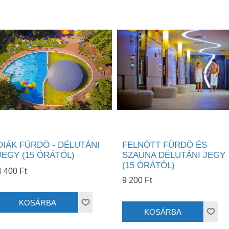
DIÁK FÜRDÖ - DÉLUTÁNI
FELNÖTT FÜRDÖ ÉS
JEGY (15 ÓRÁTÓL)
SZAUNA DÉLUTÁNI JEGY
(15 ÓRÁTÓL)
4 400 Ft
9 200 Ft