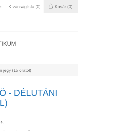
és
Kívánságlista
(0)
Kosár
(0)
TIKUM
i jegy (15 órától)
 - DÉLUTÁNI
L)
es.