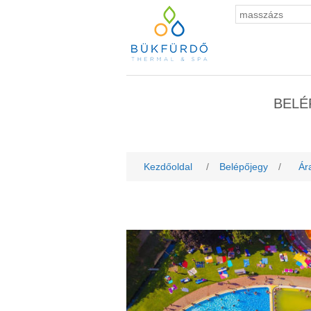
BELÉ
Kezdőoldal
/
Belépőjegy
/
Ár