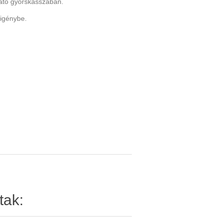
lható gyorskasszában.
 igénybe.
tak: