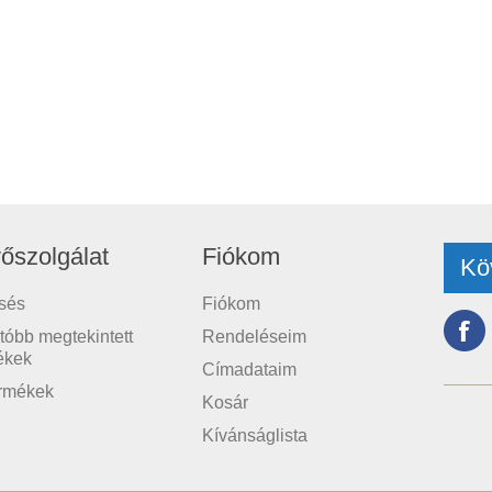
őszolgálat
Fiókom
Kö
sés
Fiókom
tóbb megtekintett
Rendeléseim
ékek
Címadataim
ermékek
Kosár
Kívánságlista