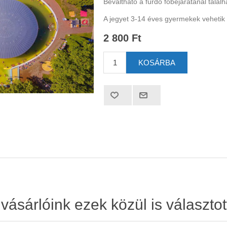
Beváltható a fürdö föbejáratánál talá
A jegyet 3-14 éves gyermekek vehetik
2 800 Ft
ásárlóink ezek közül is választot