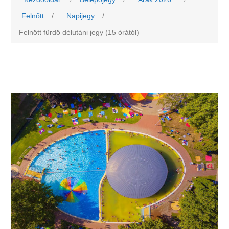
Felnőtt
/
Napijegy
/
Felnött fürdö délutáni jegy (15 órától)