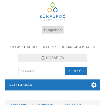
REGISZTRÁCIÓ
BELÉPÉS
KÍVÁNSÁGLISTA
(0)
KOSÁR
(0)
KATEGÓRIÁK
Kezdőoldal
/
Belépőjegy
/
Árak 2026**
/