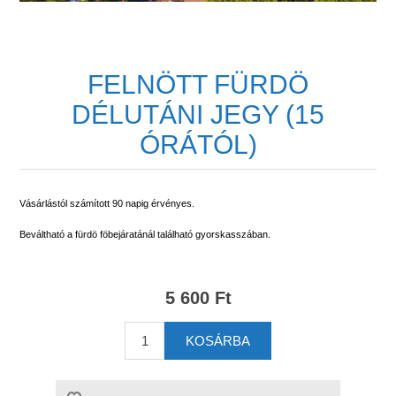
FELNÖTT FÜRDÖ
DÉLUTÁNI JEGY (15
ÓRÁTÓL)
Vásárlástól számított
90
napig érvényes.
Beváltható a fürdö föbejáratánál található gyorskasszában.
5 600 Ft