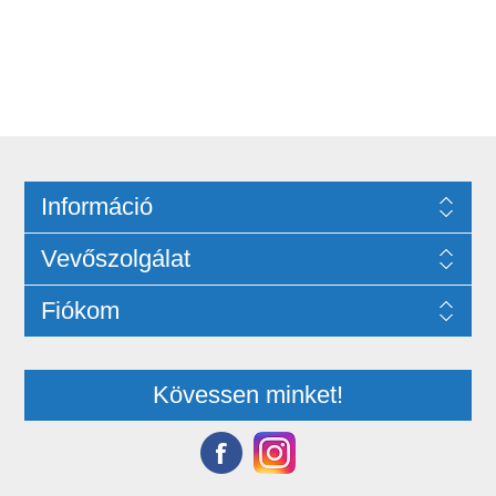
Információ
Vevőszolgálat
Fiókom
Kövessen minket!