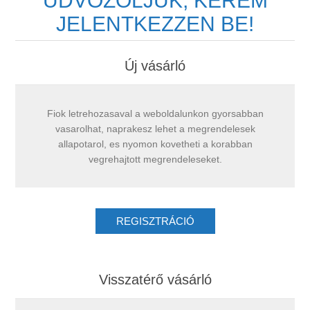
ÜDVÖZÖLJÜK, KÉREM
JELENTKEZZEN BE!
Új vásárló
Fiok letrehozasaval a weboldalunkon gyorsabban
vasarolhat, naprakesz lehet a megrendelesek
allapotarol, es nyomon kovetheti a korabban
vegrehajtott megrendeleseket.
Visszatérő vásárló