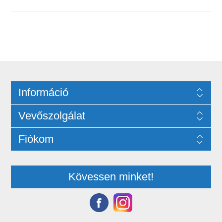
Információ
Vevőszolgálat
Fiókom
Kövessen minket!