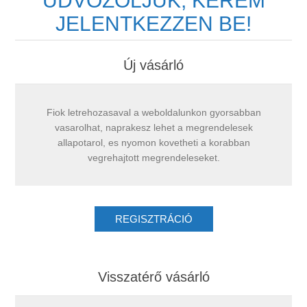
ÜDVÖZÖLJÜK, KÉREM
JELENTKEZZEN BE!
Új vásárló
Fiok letrehozasaval a weboldalunkon gyorsabban
vasarolhat, naprakesz lehet a megrendelesek
allapotarol, es nyomon kovetheti a korabban
vegrehajtott megrendeleseket.
Visszatérő vásárló