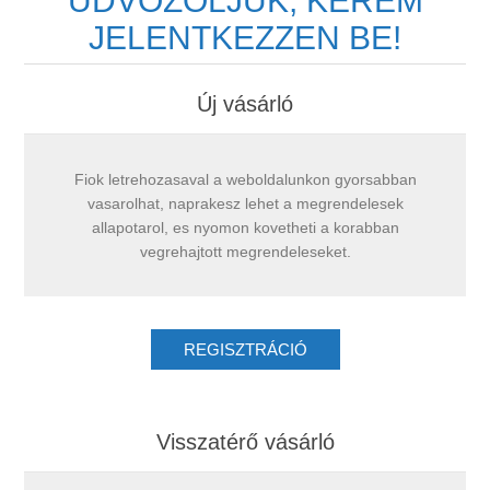
ÜDVÖZÖLJÜK, KÉREM
JELENTKEZZEN BE!
Új vásárló
Fiok letrehozasaval a weboldalunkon gyorsabban
vasarolhat, naprakesz lehet a megrendelesek
allapotarol, es nyomon kovetheti a korabban
vegrehajtott megrendeleseket.
Visszatérő vásárló