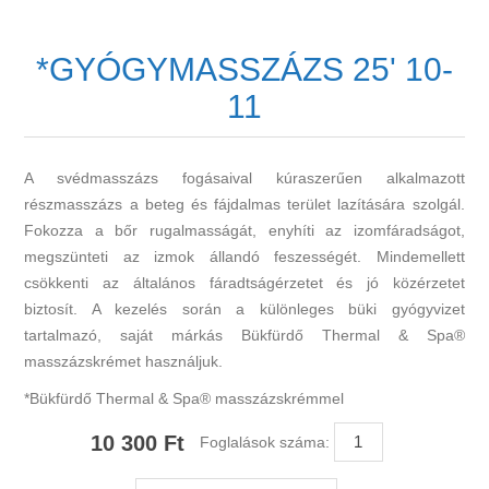
*GYÓGYMASSZÁZS 25' 10-
11
A svédmasszázs fogásaival kúraszerűen alkalmazott
részmasszázs a beteg és fájdalmas terület lazítására szolgál.
Fokozza a bőr rugalmasságát, enyhíti az izomfáradságot,
megszünteti az izmok állandó feszességét. Mindemellett
csökkenti az általános fáradtságérzetet és jó közérzetet
biztosít. A kezelés során a különleges büki gyógyvizet
tartalmazó, saját márkás Bükfürdő Thermal & Spa®
masszázskrémet használjuk.
*Bükfürdő Thermal & Spa® masszázskrémmel
10 300 Ft
Foglalások száma: