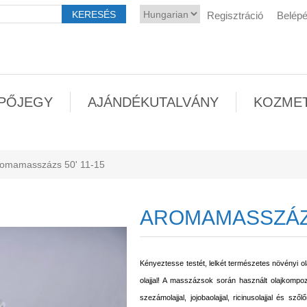
Regisztráció
Belép
PŐJEGY
AJÁNDÉKUTALVÁNY
KOZME
omamasszázs 50' 11-15
AROMAMASSZÁZS
Kényeztesse testét, lelkét természetes növényi o
olajjal! A masszázsok során használt olajkompozí
szezámolajjal, jojobaolajjal, ricinusolajjal és sz