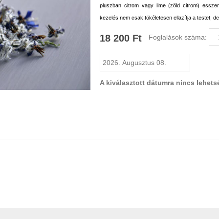
pluszban citrom vagy lime (zöld citrom) esszen
kezelés nem csak tökéletesen ellazítja a testet, de 
18 200 Ft
Foglalások száma:
A kiválasztott dátumra nincs lehets