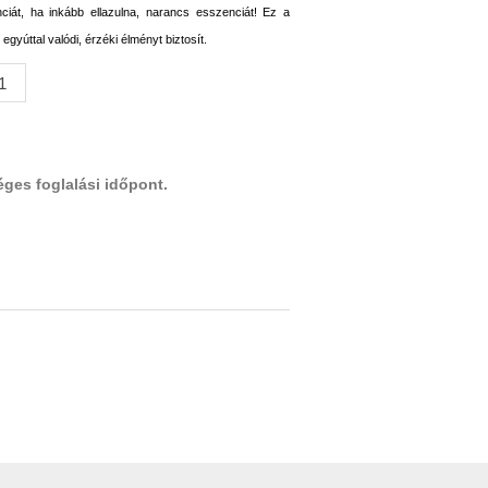
ciát, ha inkább ellazulna, narancs esszenciát! Ez a
egyúttal valódi, érzéki élményt biztosít.
éges foglalási időpont.