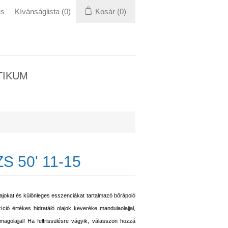
és
Kívánságlista
(0)
Kosár
(0)
TIKUM
 50' 11-15
lajokat és különleges esszenciákat tartalmazó bőrápoló
ció értékes hidratáló olajok keveréke mandulaolajjal,
őlőmagolajjal! Ha felfrissülésre vágyik, válasszon hozzá